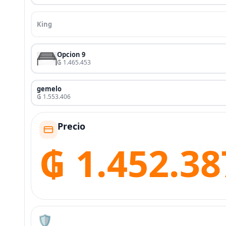
King
Opcion 9
₲ 1.465.453
gemelo
₲ 1.553.406
Precio
₲ 1.452.38
🛡️