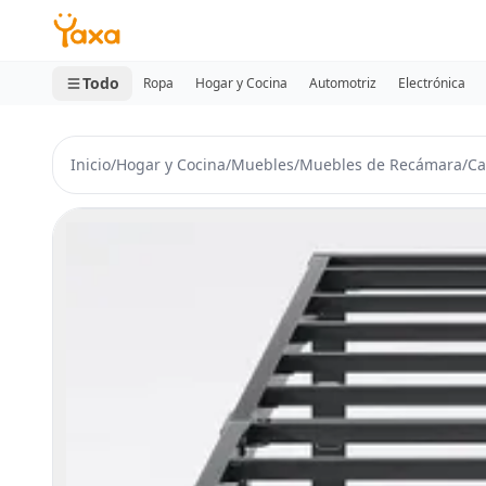
MINI CARRITO
0 productos
Todo
Ropa
Hogar y Cocina
Automotriz
Electrónica
Inicio
/
Hogar y Cocina
/
Muebles
/
Muebles de Recámara
/
C