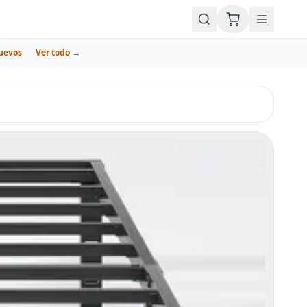
uevos
Ver todo →