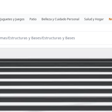
Juguetes y Juegos
Patio
Belleza y Cuidado Personal
Salud y Hogar
N
amas
/
Estructuras y Bases
/
Estructuras y Bases