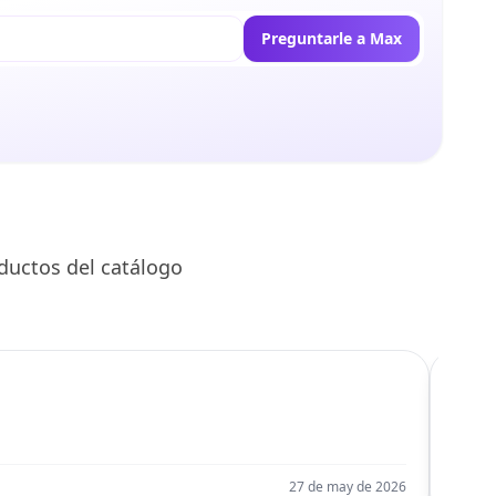
Preguntarle a Max
ductos del catálogo
C
Llego
27 de may de 2026