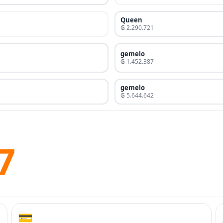
Queen
₲ 2.290.721
gemelo
₲ 1.452.387
gemelo
₲ 5.644.642
7
💳