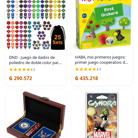
HABA, mis primeros juegos:
DND - Juego de dados de
primer juego cooperativo de
poliedro de doble color para
huerto, celebrando 30 años
Dungeons and Dragons D&D
4.9
4.9
(fabricado en Alemania) |
RPG MTG Juegos de mesa D4
₲ 290.572
₲ 435.218
This cooperative learning
D6 D8 D10 D% D12 D20 25
game is
colores con 1 bolsa