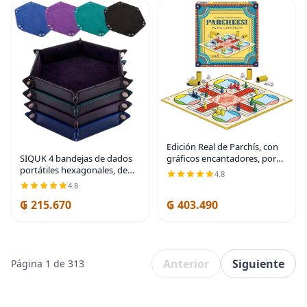
Edición Real de Parchís, con
SIQUK 4 bandejas de dados
gráficos encantadores, por
portátiles hexagonales, de
Winning Moves Games USA |
4.8
piel sintética, para juegos de
Favorito clásico de la familia,
4.8
dados como RPG, DND y
fichas finas y tazas de dados
₲ 215.670
₲ 403.490
otros juegos de mesa (negro,
cian, azul rey
Anterior
Siguiente
Página 1 de 313