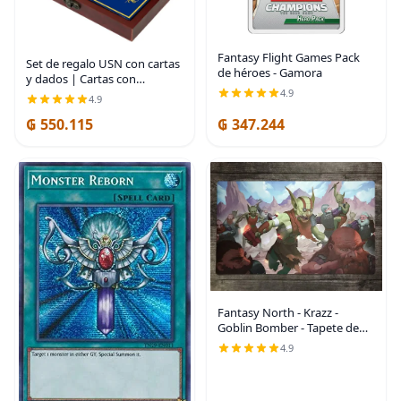
Fantasy Flight Games Pack
Set de regalo USN con cartas
de héroes - Gamora
y dados | Cartas con
insignias de rango | Regalos
4.9
4.9
para marineros | Negocio
₲ 550.115
₲ 347.244
propiedad de veteranos con
discapacidad |
Fantasy North - Krazz -
Goblin Bomber - Tapete de
juego de cartas
4.9
coleccionables TCG y
alfombrilla para mouse - 24 x
14 pulgadas - Perfecto para