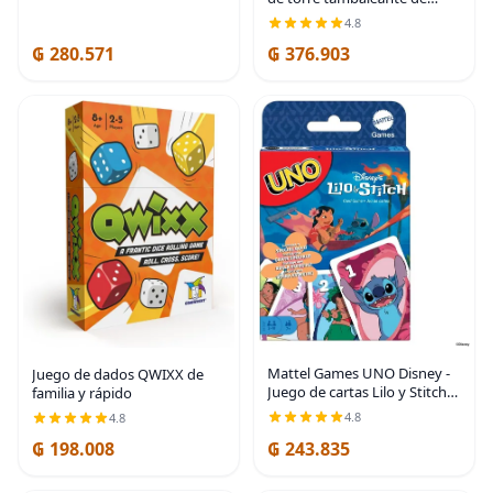
bloques de madera apilables
4.8
| Juegos de fiesta para niños
₲ 280.571
₲ 376.903
y familias | Regalitos |
Edades 6+
Mattel Games UNO Disney -
Juego de dados QWIXX de
Juego de cartas Lilo y Stitch
familia y rápido
para niños, adultos y familia
4.8
4.8
con cubierta y regla especial
₲ 198.008
₲ 243.835
inspirada en la película