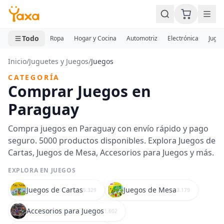
MINI CARRITO
0 productos
Todo
Ropa
Hogar y Cocina
Automotriz
Electrónica
Jugue
Inicio
/
Juguetes y Juegos
/
Juegos
CATEGORÍA
Comprar Juegos en
Paraguay
Compra juegos en Paraguay con envío rápido y pago
seguro. 5000 productos disponibles. Explora Juegos de
Cartas, Juegos de Mesa, Accesorios para Juegos y más.
EXPLORA EN JUEGOS
Juegos de Cartas
Juegos de Mesa
5.329
3.179
Accesorios para Juegos
1.602