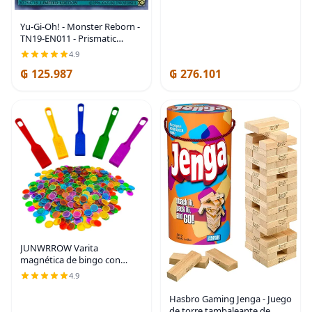
Yu-Gi-Oh! - Monster Reborn -
TN19-EN011 - Prismatic
Secret Rare - Edición limitada
4.9
- Lata de sarcófago de oro
₲ 125.987
₲ 276.101
2019
JUNWRROW Varita
magnética de bingo con
fichas, 5 paquetes y 500 chips
4.9
de metal, 5 chips de metal de
color para juegos en grupo
Hasbro Gaming Jenga - Juego
grande, noche de
de torre tambaleante de