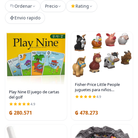
Ordenar
Precio
Rating
Envio rapido
Fisher-Price Little People
juguetes para niños
Play Nine El juego de cartas
pequeños de granja
del golf
4.9
Animalitos amigos 8 piezas
4.9
juego de figuras para juego
de rol Edades 1+ años | 8
₲ 280.571
₲ 478.273