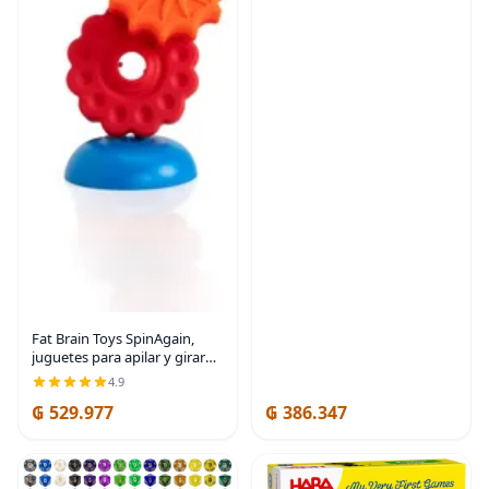
Fat Brain Toys SpinAgain,
juguetes para apilar y girar
para bebés y niños pequeños
4.9
de 1 año o más | Spinning
₲ 529.977
₲ 386.347
gears stacker. Reversible
base.