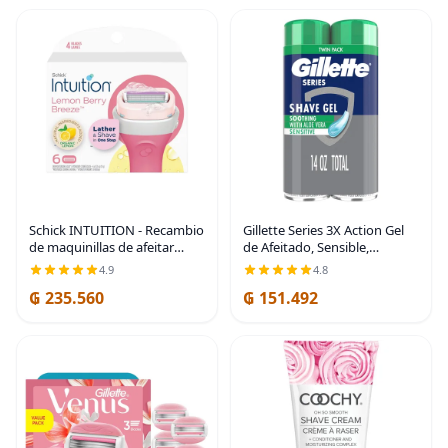
Schick INTUITION - Recambio
Gillette Series 3X Action Gel
de maquinillas de afeitar
de Afeitado, Sensible,
Lemon Berry Breeze para
Paquete Doble, 7 oz (Paquete
4.9
4.8
mujer, repuesto de cuchillas
de 2)
₲ 235.560
₲ 151.492
de afeitar INTUITION con
limón orgánico,