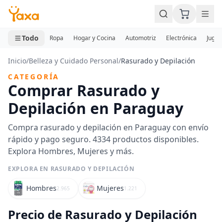
MINI CARRITO
0 productos
Todo
Ropa
Hogar y Cocina
Automotriz
Electrónica
Jugue
Inicio
/
Belleza y Cuidado Personal
/
Rasurado y Depilación
CATEGORÍA
Comprar Rasurado y
Depilación en Paraguay
Compra rasurado y depilación en Paraguay con envío
rápido y pago seguro. 4334 productos disponibles.
Explora Hombres, Mujeres y más.
EXPLORA EN RASURADO Y DEPILACIÓN
Hombres
Mujeres
2.965
1.221
Precio de Rasurado y Depilación