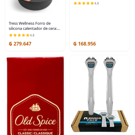
4.8
Tress Wellness Forro de
silicona calentador de cera:
fácil de limpiar con 2
4.8
espátulas de silicona
₲ 279.647
₲ 168.956
compatibles con kit de cera
eléctrica de 16 onzas