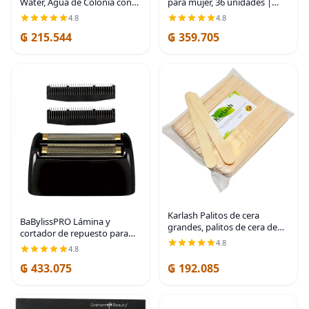
Water, Agua de Colonia con
para mujer, 36 unidades |
una fragancia fresca y limpia,
Herramienta de afeitado
4.8
4.8
After Shave, Loción
Dermaplaning | Favores de
₲ 215.544
₲ 359.705
astringente para la piel,
fiesta para el cuidado de la
Colonia ligera, 221
piel,
Karlash Palitos de cera
BaBylissPRO Lámina y
grandes, palitos de cera de
cortador de repuesto para
madera, espátulas
4.8
máquinas de afeitar MetalFX
4.8
aplicadoras para depilación
de doble hoja
de cejas y cuerpo (paquete
₲ 433.075
₲ 192.085
de 100)