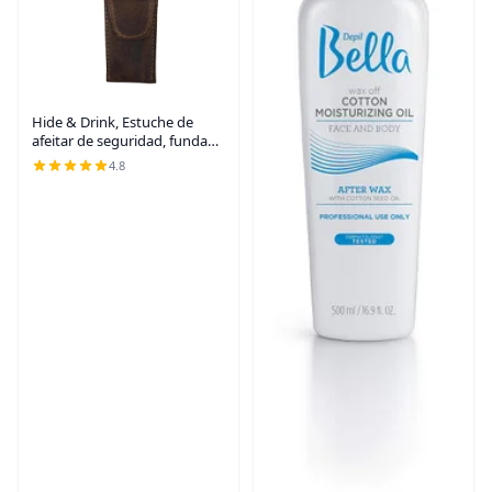
Hide & Drink, Estuche de
afeitar de seguridad, funda
de viaje rústica, accesorios de
4.8
afeitado para hombres y
mujeres, esenciales para el
cuidado