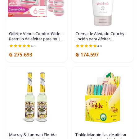
Gillette Venus ComfortGlide -
Crema de Afeitado Coochy -
Rastrillo de afeitar para mujer,
Loción para Afeitar
té blanco (6 repuestos)
Hidratante - Crema de
4.8
4.8
Afeitado Íntima Suave - Para
₲ 275.693
₲ 174.597
Área del Bikini, Axilas, Piernas
y Más - Fórmula
Murray & Lanman Florida
Tinkle Maquinillas de afeitar