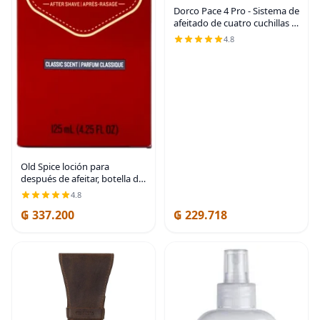
Dorco Pace 4 Pro - Sistema de
afeitado de cuatro cuchillas -
2 asas de repuesto (solo
4.8
mangos)
Old Spice loción para
después de afeitar, botella de
6.37 onzas (paquete de 3
4.8
unidades)
₲ 337.200
₲ 229.718