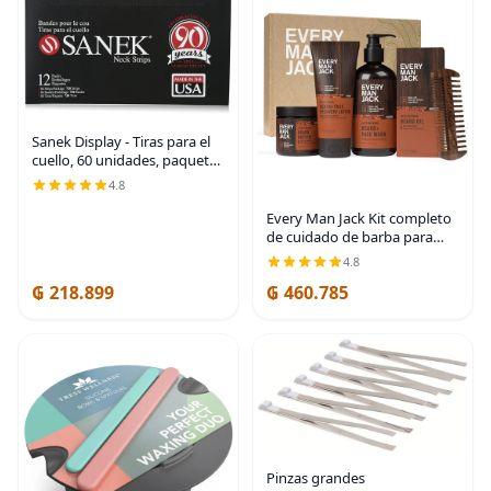
Sanek Display - Tiras para el
cuello, 60 unidades, paquete
de 12
4.8
Every Man Jack Kit completo
de cuidado de barba para
hombres, bourbon
4.8
envejecido, set de regalo |
₲ 218.899
₲ 460.785
Cleansing Beard & Face
Wash, Soothing Lotion,
Pinzas grandes