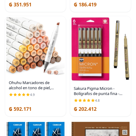
₲ 351.951
₲ 186.419
Ohuhu Marcadores de
alcohol en tono de piel,
Sakura Pigma Micron -
punta de pincel, 36
Bolígrafos de punta fina -
4.9
marcadores de color de piel
Tinta negra archivística -
4.8
para retratos de adultos,
Bolígrafos para escritura,
ilustración para colorear,
₲ 592.171
₲ 202.412
dibujo o diario - Tamaños de
punta surtidos -