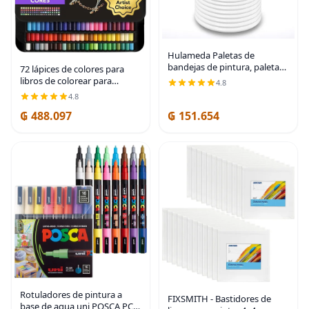
Hulameda Paletas de
bandejas de pintura, paletas
72 lápices de colores para
de pintura de plástico para
libros de colorear para
4.8
niños o estudiantes para
adultos; serie mejorada
4.8
pintar en proyectos escolares
prémium de la serie "suave",
o clase de arte,
₲ 488.097
₲ 151.654
plomo con colores brillantes
de Castle Art
Rotuladores de pintura a
FIXSMITH - Bastidores de
base de agua uni POSCA PC-