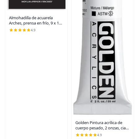
Almohadilla de acuarela
Arches, prensa en frío, 9 x 12
pulgadas, 12 hojas - Papel de
4.9
arte profesional para
acuarela, gouache, tinta y
acrílico
Golden Pintura acrílica de
cuerpo pesado, 2 onzas, cian
primario
4.9