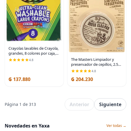
Crayolas lavables de Crayola,
grandes, 8 colores por caja,
paquete de de 2
The Masters Limpiador y
4.8
preservador de cepillos, 2.5
onzas
4.8
₲ 137.880
₲ 204.230
Anterior
Siguiente
Página 1 de 313
Novedades en Yaxa
Ver todas →