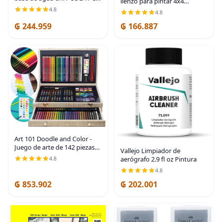
lienzo para pintar 4x4
3M, punta fina reversible (0.9-
pulgadas, paquete súper
4.8
4.8
1.3mm), colores surtidos,
económico de 24 mini
paquete de 16
₲ 244.959
₲ 166.887
lienzos, paneles de lienzo en
blanco, 100% algodón
Art 101 Doodle and Color -
Juego de arte de 142 piezas
Vallejo Limpiador de
en un estuche de transporte
4.8
aerógrafo 2.9 fl oz Pintura
de madera: incluye 24 lápices
4.8
de colores premium, una
variedad de
₲ 853.902
₲ 202.001