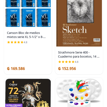
Canson Bloc de medios
mixtos serie XL 5-1/2" x 8-
1/2", paquete de 6
4.8
Strathmore Serie 400 -
Cuaderno para bocetos, 14 x
21.6 cm, 100 hojas - Cuaderno
4.8
de bocetos para artistas,
₲ 169.586
₲ 152.956
dibujo, ilustración,
estudiantes de clase