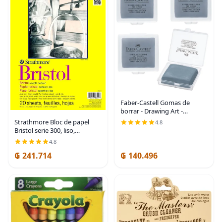
Faber-Castell Gomas de
borrar - Drawing Art -
Borradores amasados,
Strathmore Bloc de papel
4.8
tamaño grande, color gris,
Bristol serie 300, liso,
paquete de 4
encuadernado con cinta, 9 x
4.8
12 pulgadas, 20 hojas (100
₲ 241.714
₲ 140.496
lb/270g) - Papel de artista
para adultos y