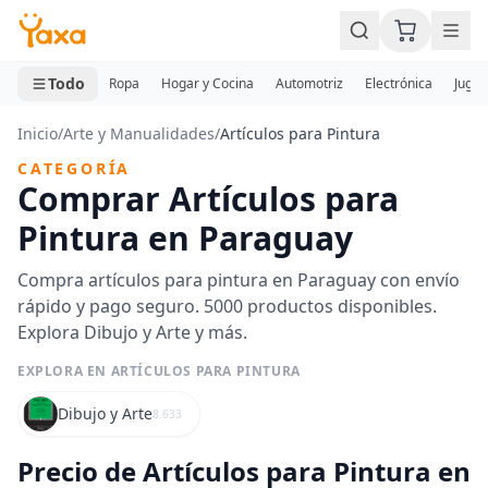
MINI CARRITO
0 productos
Todo
Ropa
Hogar y Cocina
Automotriz
Electrónica
Jugue
Inicio
/
Arte y Manualidades
/
Artículos para Pintura
CATEGORÍA
Comprar Artículos para
Pintura en Paraguay
Compra artículos para pintura en Paraguay con envío
rápido y pago seguro. 5000 productos disponibles.
Explora Dibujo y Arte y más.
EXPLORA EN ARTÍCULOS PARA PINTURA
Dibujo y Arte
8.633
Precio de Artículos para Pintura en