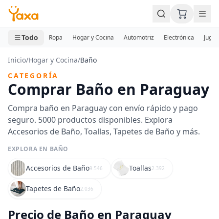
MINI CARRITO
0 productos
Todo
Ropa
Hogar y Cocina
Automotriz
Electrónica
Jugue
Inicio
/
Hogar y Cocina
/
Baño
CATEGORÍA
Comprar Baño en Paraguay
Compra baño en Paraguay con envío rápido y pago
seguro. 5000 productos disponibles. Explora
Accesorios de Baño, Toallas, Tapetes de Baño y más.
EXPLORA EN BAÑO
Accesorios de Baño
Toallas
9.546
2.392
Tapetes de Baño
2.036
Precio de Baño en Paraguay