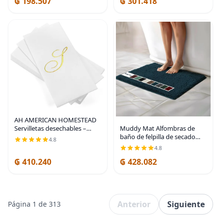
₲ 198.507
₲ 301.418
decorativa antioxidante para
baño, Concha
AH AMERICAN HOMESTEAD
Muddy Mat Alfombras de
Servilletas desechables –
baño de felpilla de secado
Servilletas doradas con
4.8
rápido, antideslizantes,
monograma para invitados,
4.8
lavables, extragruesas,
servilletas acolchadas como
₲ 410.240
₲ 428.082
suaves y altamente
tela para baño,
absorbentes, para baño,
cocina
Anterior
Siguiente
Página 1 de 313