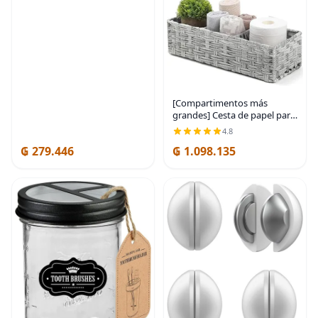
[Compartimentos más
grandes] Cesta de papel para
tanque de inodoro, cesta de
4.8
mimbre de plástico multiusos
₲ 279.446
₲ 1.098.135
tejida a mano con divisor
para organizar,