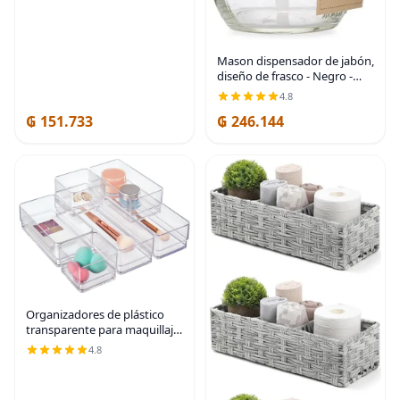
Mason dispensador de jabón,
diseño de frasco - Negro -
Con frasco de 16 onzas -
4.8
Hecho de acero inoxidable
₲ 151.733
₲ 246.144
antioxidante
Organizadores de plástico
transparente para maquillaje,
conjunto de 6 unidades
4.8