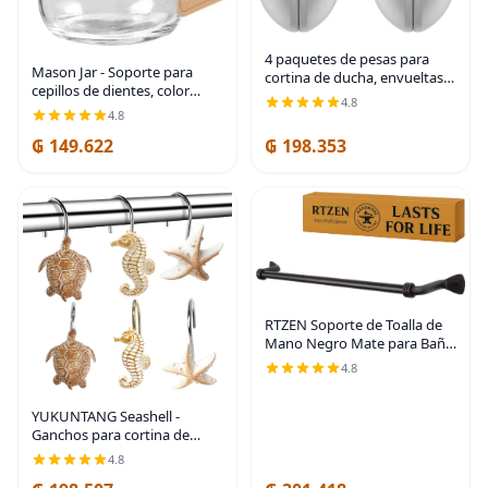
4 paquetes de pesas para
Mason Jar - Soporte para
cortina de ducha, envueltas
cepillos de dientes, color
en silicona magnéticas,
4.8
negro con tarro Mason de 16
resistentes, clips de forro de
4.8
onzas | Premium Rustproof
cortina de ducha de alta
₲ 149.622
₲ 198.353
304 Stainless Steel Lid and
calidad,
Chalkboard
RTZEN Soporte de Toalla de
Mano Negro Mate para Baño
- Barra de Cocina de Hierro
4.8
Forjado de Estilo Granja
Hecha a Mano - Perchero de
YUKUNTANG Seashell -
Toalla de Mano
Ganchos para cortina de
ducha, 12 piezas de anillos de
4.8
cortina de ducha de resina