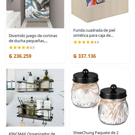
Funda cuadrada de piel
sintética para caja de
Divertido juego de cortinas
pañuelos – Soporte
de ducha pequeñas,
4.9
multifuncional para caja de
divertidas cortinas de ducha
4.9
pañuelos, cubierta de caja de
angostas de monstruo de
₲ 236.259
₲ 337.136
pañuelos con
anime para baño, decoración
de baño asiática
SheeChung Paquete de 2
KINCMAX Organizador de