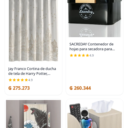
SACREDAY Contenedor de
hojas para secadora para
organización de lavandería,
4.9
organización y
almacenamiento de
lavandería de granja,
Jay Franco Cortina de ducha
dispensador de
de tela de Harry Potter,
decoración de baño neutra
4.9
de Hogwarts Celestial para
₲ 275.273
₲ 260.344
niños