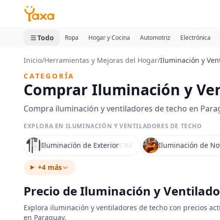
MINI CARRITO
0 productos
Todo
Ropa
Hogar y Cocina
Automotriz
Electrónica
Inicio
/
Herramientas y Mejoras del Hogar
/
Iluminación y Ven
CATEGORÍA
Comprar Iluminación y Ven
Compra iluminación y ventiladores de techo en Paragu
EXPLORA EN ILUMINACIÓN Y VENTILADORES DE TECHO
Iluminación de Exterior
Iluminación de N
6.762
+4 más
Precio de Iluminación y Ventilad
Explora iluminación y ventiladores de techo con precios act
en Paraguay.