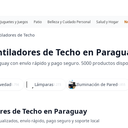
Juguetes y Juegos
Patio
Belleza y Cuidado Personal
Salud y Hogar
N
tiladores de Techo
tiladores de Techo en Paragu
ay con envío rápido y pago seguro. 5000 productos disponib
ovedad
Lámparas
Iluminación de Pared
5.756
5.273
4.855
ores de Techo en Paraguay
ualizados, envío rápido, pago seguro y soporte local