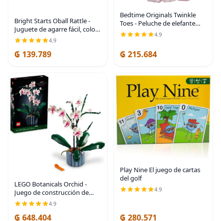
Bedtime Originals Twinkle
Bright Starts Oball Rattle -
Toes - Peluche de elefante
Juguete de agarre fácil, color
rosa, color avellana, 1 unidad
4.9
rosa, para recién nacidos, 1
(paquete de 1)
4.9
unidad (paquete de 1)
₲ 139.789
₲ 215.684
Play Nine El juego de cartas
del golf
LEGO Botanicals Orchid -
4.9
Juego de construcción de
flores artificiales de interior
4.9
para el hogar, cocina,
₲ 648.404
₲ 280.571
decoración de escritorio,