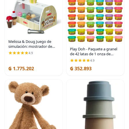
Melissa & Doug Juego de
simulación: mostrador de
Play Doh - Paquete a granel
helado de madera (28 piezas)
4.9
de 42 latas de 1 onza de
y juego de cafetera (11
compuesto para modelado,
4.9
piezas) - accesorios de cocina
regalos para relleno de
de juguete para
₲ 1.775.202
₲ 352.893
calcetines navideños,
premios y recuerdos de