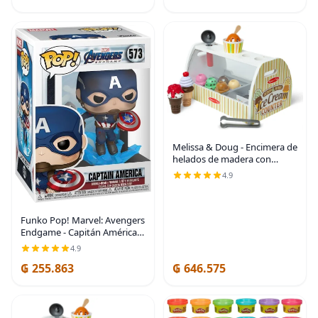
adultos a partir
Melissa & Doug - Encimera de
helados de madera con
cuchara para servir, juego de
4.9
tienda de simulación, 28
accesorios de comida y
cocina de juguete,
Funko Pop! Marvel: Avengers
Endgame - Capitán América
con escudo roto y Mjolnir
4.9
₲ 255.863
₲ 646.575