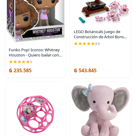
LEGO Botanicals Juego de
Construcción de Árbol Bonsái
- Plantas de Árbol Bonsái
4.9
Artificial para Decoración del
Funko Pop! Iconos: Whitney
Hogar, Adultos de 18+ Años -
Houston - Quiero bailar con
Plantas
alguien
5
₲ 235.585
₲ 543.845