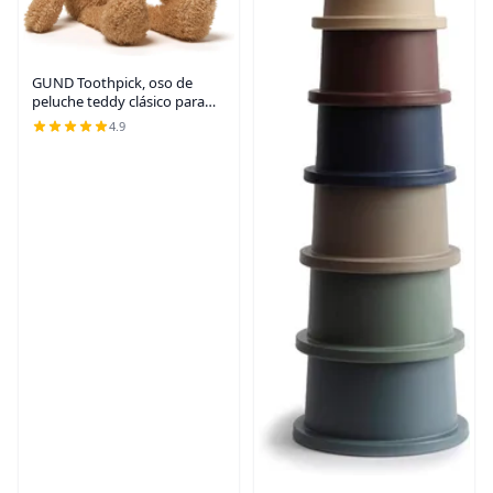
GUND Toothpick, oso de
peluche teddy clásico para
edades de 1 año en adelante,
4.9
beige, 15 pulgadas