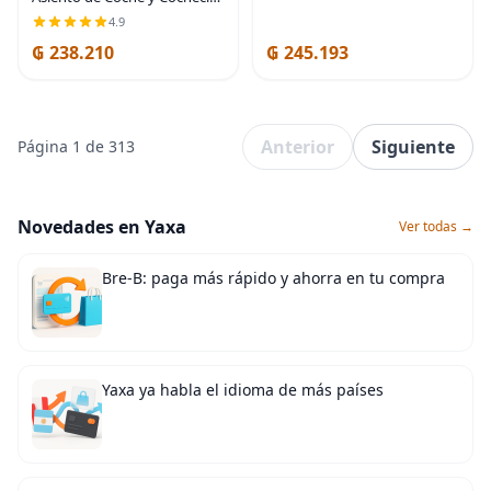
- Capitán Calamari - Juguetes
4.9
con Sonido Crujiente para
₲ 238.210
₲ 245.193
Asiento de Coche y Cochecito
-
Anterior
Siguiente
Página 1 de 313
Novedades en Yaxa
Ver todas →
Bre-B: paga más rápido y ahorra en tu compra
Yaxa ya habla el idioma de más países