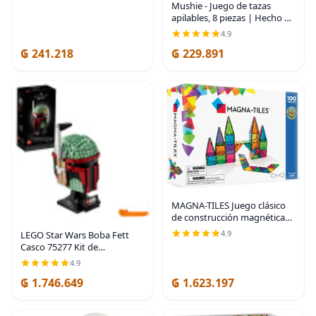
Mushie - Juego de tazas
apilables, 8 piezas | Hecho en
Dinamarca (Bosque)
4.9
₲ 241.218
₲ 229.891
MAGNA-TILES Juego clásico
de construcción magnética
de 100 piezas, la marca
4.9
LEGO Star Wars Boba Fett
original de construcción
Casco 75277 Kit de
magnética
construcción, fresco, juego
4.9
de construcción de
₲ 1.746.649
₲ 1.623.197
personajes coleccionables de
Star Wars (625 piezas),