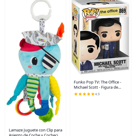
Funko Pop TV: The Office -
Michael Scott - Figura de
vinilo coleccionable - Idea de
4.9
regalo - Mercancía oficial -
Juguetes para niños y
adultos -
Lamaze Juguete con Clip para
Asiento de Coche y Cochecito