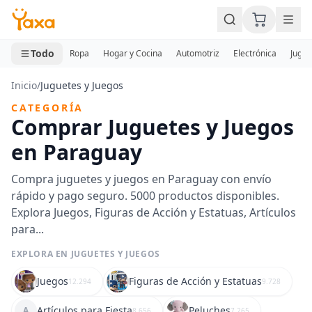
MINI CARRITO
0 productos
Todo
Ropa
Hogar y Cocina
Automotriz
Electrónica
Jugue
Inicio
/
Juguetes y Juegos
CATEGORÍA
Comprar Juguetes y Juegos
en Paraguay
Compra juguetes y juegos en Paraguay con envío
rápido y pago seguro. 5000 productos disponibles.
Explora Juegos, Figuras de Acción y Estatuas, Artículos
para...
EXPLORA EN JUGUETES Y JUEGOS
Juegos
Figuras de Acción y Estatuas
12.294
9.728
Artículos para Fiesta
Peluches
A
8.656
7.265