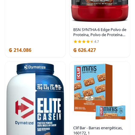
con certificación OGM |
Pastillas bovinas puras
BSN SYNTHA-6 Edge Polvo de
Proteína, Polvo de Proteína
de Chocolate con Proteína de
4.7
Suero Hidrolizada, Caseína
₲ 214.086
₲ 626.427
Micelar, Aislado de Proteína
de
Clif Bar - Barras energéticas,
160172, 1