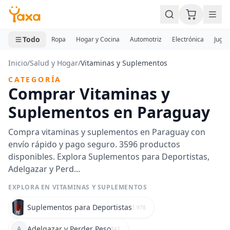
MINI CARRITO
0 productos
Todo
Ropa
Hogar y Cocina
Automotriz
Electrónica
Jugue
Inicio
/
Salud y Hogar
/
Vitaminas y Suplementos
CATEGORÍA
Comprar Vitaminas y
Suplementos en Paraguay
Compra vitaminas y suplementos en Paraguay con
envío rápido y pago seguro. 3596 productos
disponibles. Explora Suplementos para Deportistas,
Adelgazar y Perd...
EXPLORA EN VITAMINAS Y SUPLEMENTOS
Suplementos para Deportistas
1.978
Adelgazar y Perder Peso
A
842