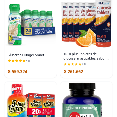
TRUEplus Tabletas de
Glucerna Hunger Smart
glucosa, masticables, sabor a
4.8
naranja, 0.53 oz de
4.8
carbohidratos de acción
₲ 559.324
₲ 261.662
rápida, sin grasa, sin gluten,
potencian la energía,