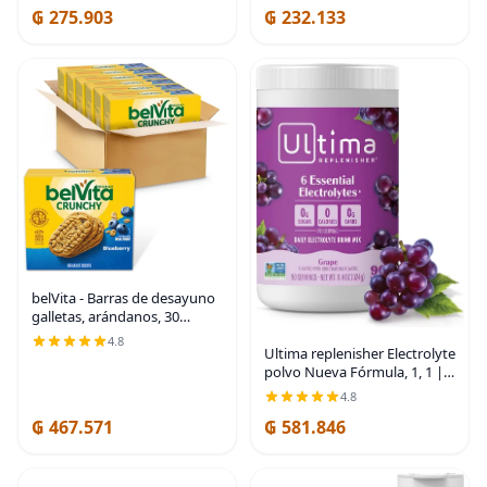
₲ 275.903
₲ 232.133
azul cerúleo
belVita - Barras de desayuno
galletas, arándanos, 30
paquetes | 4 Biscuits Per
4.8
Pack, Made with Real Fruit,
Ultima replenisher Electrolyte
No High Fructose Corn
polvo Nueva Fórmula, 1, 1 |
Syrup, Artificial
Zero Sugar Grape Hydration
4.8
Powder with 6 Electrolytes &
₲ 467.571
₲ 581.846
Minerals - Sugar Free,