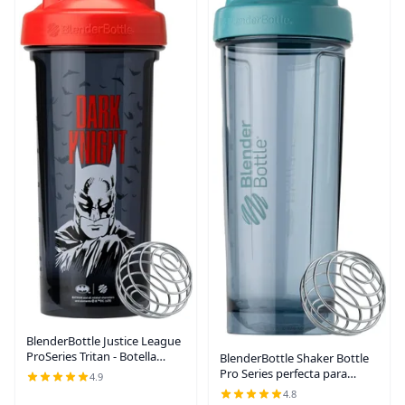
BlenderBottle Justice League
ProSeries Tritan - Botella
BlenderBottle Shaker Bottle
agitadora de 28 onzas,
Pro Series perfecta para
4.9
rojo/negro
batidos de proteínas y antes
4.8
del entrenamiento, 32 onzas,