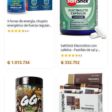
5 horas de energía, chupito
energético de fuerza regular,
54.4 ml, paquete de 20 –
4.8
potenciador de cafeína sin
azúcar con vitaminas B y
aminoácidos –
SaltStick Electrolitos con
cafeína - Pastillas de sal y
electrolitos para correr,
4.8
hidratación, alivio de
₲ 1.013.734
₲ 332.752
calambres en las piernas,
recuperación