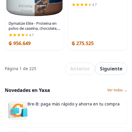
4.7
Dymatize Elite - Proteína en
polvo de caseína, chocolate,
100% caseína micelar, 25g de
4.7
proteína, 5.4g de BCAA, 2.3g
₲ 956.649
₲ 275.525
de leucina, absorción lenta
para
Anterior
Siguiente
Página 1 de 225
Novedades en Yaxa
Ver todas →
Bre-B: paga más rápido y ahorra en tu compra