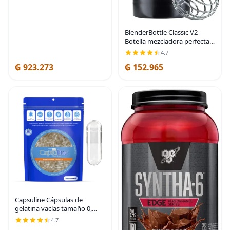
frescura, aperitivo saludable,
delicioso
BlenderBottle Classic V2 -
Botella mezcladora perfecta
para batidos de proteínas y
4.7
preentrenamiento, 20 onzas,
₲ 923.273
₲ 152.965
color negro
Capsuline Cápsulas de
gelatina vacías tamaño 0,
transparentes, 1000
4.7
unidades, sin gluten, Kosher,