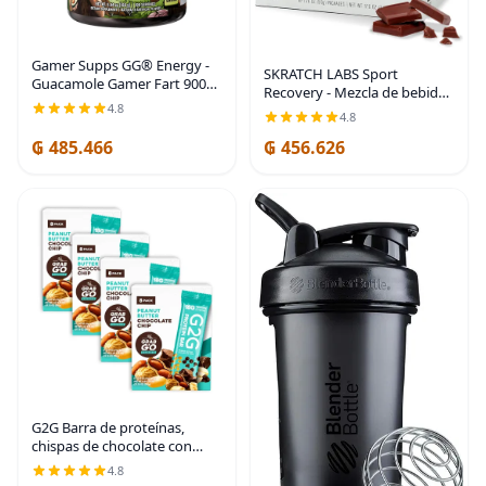
Gamer Supps GG® Energy -
SKRATCH LABS Sport
Guacamole Gamer Fart 9000
Recovery - Mezcla de bebida
por TheRussianBadger (100
4.8
con chocolate, (paquete de
4.8
porciones) – Mezcla
10 porciones individuales)
energética gaming y
₲ 485.466
₲ 456.626
con proteína de leche
nootrópica apta para keto,
completa de caseína,
sin
G2G Barra de proteínas,
chispas de chocolate con
mantequilla de maní, comida
4.8
real, refrigerada para