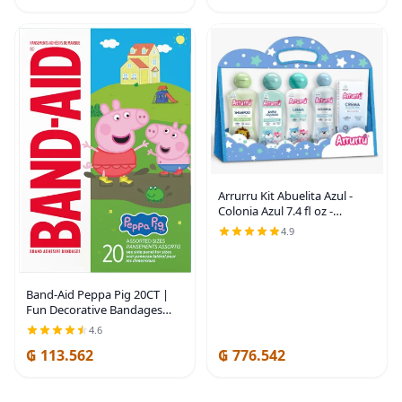
Arrurru Kit Abuelita Azul -
Colonia Azul 7.4 fl oz -
Champú Cabello Claro 7.4 fl
4.9
oz - Baño Líquido 7.4 fl oz -
Crema Original 7.4 fl oz -
Crema
Band-Aid Peppa Pig 20CT |
Fun Decorative Bandages
featuring Peppa Pig Designs
4.6
for Kids, Sterile First Aid
₲ 113.562
₲ 776.542
Wound Care for Minor Cuts &
Scrapes