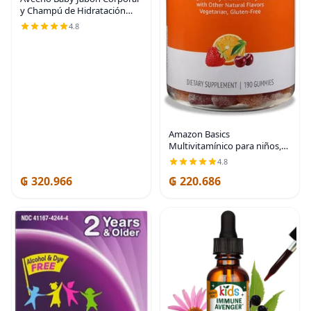
y Champú de Hidratación
Diaria con Extracto de Avena,
4.8
Hipoalergénico, Sin Lágrimas,
Sin Parabenos Añadidos,
Fórmula
Amazon Basics
Multivitamínico para niños,
190 gomitas, naranja, cereza
4.8
y fresa (anteriormente
₲ 320.966
₲ 220.686
Solimo)