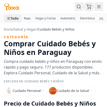
MINI CARRITO
0 productos
Todo
Ropa
Hogar y Cocina
Automotriz
Electrónica
Jugue
Inicio
/
Salud y Hogar
/
Cuidado Bebés y Niños
CATEGORÍA
Comprar Cuidado Bebés y
Niños en Paraguay
Compra cuidado bebés y niños en Paraguay con envío
rápido y pago seguro. 177 productos disponibles.
Explora Cuidado Personal, Cuidado de la Salud y más.
EXPLORA EN CUIDADO BEBÉS Y NIÑOS
Cuidado Personal
Cuidado de la Salud
89
77
Precio de Cuidado Bebés y Niños