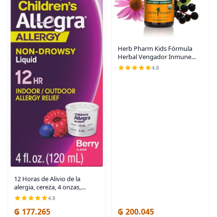
Herb Pharm Kids Fórmula
Herbal Vengador Inmune
Certificado-Orgánico Sin
4.8
Alcohol, 1 Onza
12 Horas de Alivio de la
alergia, cereza, 4 onzas,
CHATTEM531277, 1, 1
4.8
₲ 177.265
₲ 200.045