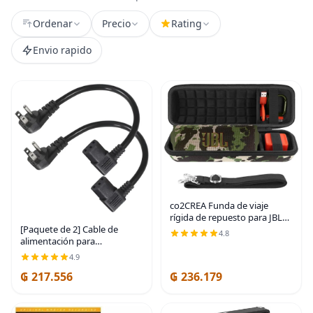
Ordenar
Precio
Rating
Envio rapido
co2CREA Funda de viaje
rígida de repuesto para JBL
[Paquete de 2] Cable de
Flip 7 Flip 6 FLIP 5 Altavoz
4.8
alimentación para
Bluetooth portátil
computadora de 90 grados,
impermeable (funda de
4.9
enchufe plano de perfil bajo
camuflaje negro)
₲ 217.556
₲ 236.179
de 1 pie a cable de
alimentación IEC C13 en
ángulo