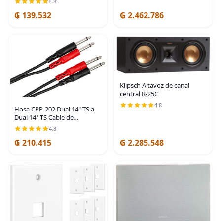
4.8
UHF hembra a hembra,
₲ 139.532
₲ 2.462.786
conector de acoplador PL259
para antena de radio CB
Klipsch Altavoz de canal
central R-25C
4.8
Hosa CPP-202 Dual 14" TS a
Dual 14" TS Cable de
Interconexión Estéreo, 6.6 ft
4.8
₲ 210.415
₲ 2.285.548