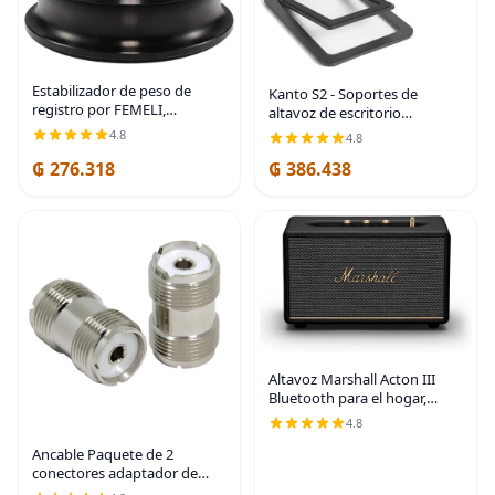
Estabilizador de peso de
Kanto S2 - Soportes de
registro por FEMELI,
altavoz de escritorio
abrazaderas de peso para
inclinados para altavoces
4.8
4.8
tocadiscos de bajo perfil para
pequeños y monitores de
ajustarse debajo de la
₲ 276.318
₲ 386.438
estudio compactos de 2 a 3
cubierta antipolvo del
pulgadas | Soporta 6
Altavoz Marshall Acton III
Bluetooth para el hogar,
Negro
4.8
Ancable Paquete de 2
conectores adaptador de
cable coaxial SO-239 / PL-259