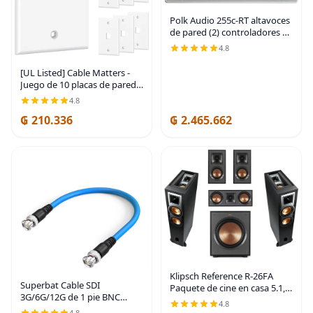
Polk Audio 255c-RT altavoces
de pared (2) controladores de
5.25 pulgadas - la serie
4.8
Vanishing | Se ajusta
fácilmente a la pared |
[UL Listed] Cable Matters -
Puerto de
Juego de 10 placas de pared
Keystone de perfil bajo de 1
4.8
puerto, placa de pared RJ45
₲ 210.336
₲ 2.465.662
para tomas Keystone en
blanco |
Klipsch Reference R-26FA
Superbat Cable SDI
Paquete de cine en casa 5.1,
3G/6G/12G de 1 pie BNC
revestimiento de polímero
4.8
Jumper Belden 1694A,
negro cepillado
4.8