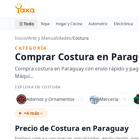
MINI CARRITO
0 productos
Todo
Ropa
Hogar y Cocina
Automotriz
Electrónica
Inicio
/
Arte y Manualidades
/
Costura
CATEGORÍA
Comprar Costura en Para
Compra costura en Paraguay con envío rápido y pago
Máqui...
EXPLORA EN COSTURA
Adornos y Ornamentos
Mercería
4.322
3.738
+4 más
Precio de Costura en Paraguay
Explora costura con precios actualizados, envío rápido, pag