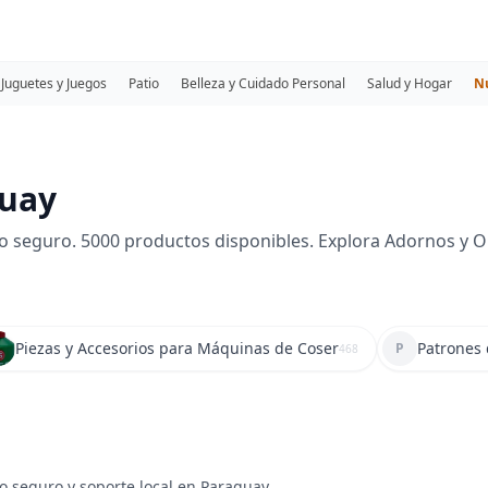
Juguetes y Juegos
Patio
Belleza y Cuidado Personal
Salud y Hogar
N
guay
 seguro. 5000 productos disponibles. Explora Adornos y O
Piezas y Accesorios para Máquinas de Coser
Patrones 
P
468
o seguro y soporte local en Paraguay.