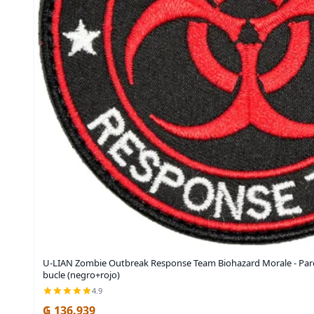
U-LIAN Zombie Outbreak Response Team Biohazard Morale - Par
bucle (negro+rojo)
4.9
₲ 136.939