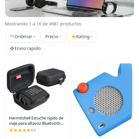
Mostrando 1 a 16 de 4981 productos
Ordenar
Precio
Rating
Envio rapido
Hermitshell Estuche rígido de
viaje para altavoz Bluetooth
portátil JBL Go 3 (negro)
4.9