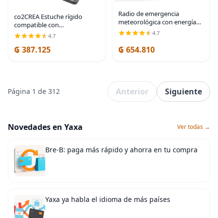
Radio de emergencia
co2CREA Estuche rígido
meteorológica con energía
compatible con
solar y manivela –
PROSCAN/FANGOR/Sylvania
4.7
4.7
AM/FM/NOAA, linterna LED,
13.3 pulgadas portátil Bluray
luz de lectura, carga USB y
₲ 387.125
₲ 654.810
Player pantalla giratoria
SOS – Equipo de
reproductor de vídeo DVD
supervivencia
Anterior
Siguiente
Página 1 de 312
Novedades en Yaxa
Ver todas →
Bre-B: paga más rápido y ahorra en tu compra
Yaxa ya habla el idioma de más países