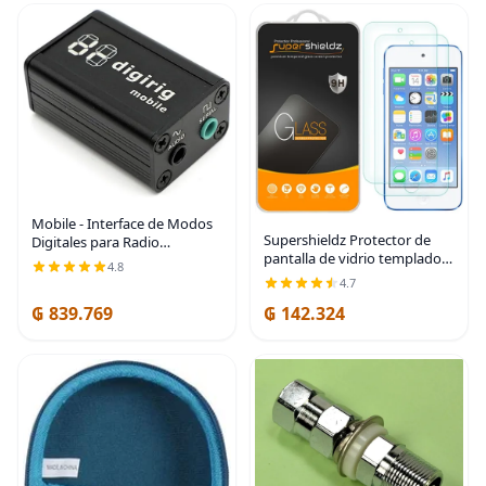
Mobile - Interface de Modos
Supershieldz Protector de
Digitales para Radio
pantalla de vidrio templado,
Aficionado
4.8
diseñado para Apple iPod
4.7
Touch (7ª generación 2019, 6ª
₲ 839.769
₲ 142.324
y 5ª generación),
antiarañazos, sin