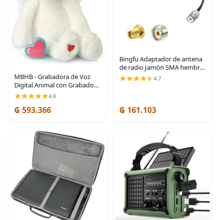
Bingfu Adaptador de antena
de radio Jamón SMA hembra
a UHF SO239 hembra RG58
MBHB - Grabadora de Voz
4.7
Cable de puente coaxial de
Digital Animal con Grabadora
11.8 in 12 pulgadas para
de 20 Segundos, Dictáfono
4.8
radioaficionado de
para Capturar los Latidos del
₲ 593.366
₲ 161.103
Corazón del Bebé Durante el
Embarazo +