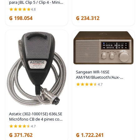
para JBL Clip 5 / Clip 4 - Mini
altavoz Bluetooth portátil
4.8
(azul)
₲ 198.054
₲ 234.312
Sangean WR-16SE
AM/FM/Bluetooth/Aux-
in/USB Radio de Gabinete
4.7
Edición Especial Aniversario
45 Edición de Madera (Nogal
Oscuro con Oro Rosa)
Astatic (302-10001SE) 636LSE
Micrófono CB de 4 pines con
cancelación de ruido, XLR,
4.7
plateado
₲ 371.762
₲ 1.722.241