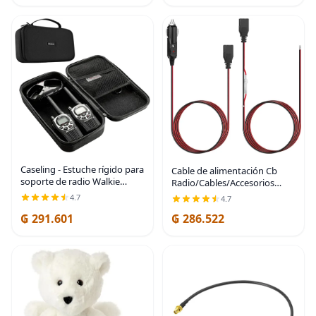
Caseling - Estuche rígido para
Cable de alimentación Cb
soporte de radio Walkie
Radio/Cables/Accesorios
Talkie de 2 vías GMRS |
Cable de alimentación CB de
4.7
4.7
Funda de viaje rígida de 11.6
2 cables 15A 3 pines con
₲ 291.601
₲ 286.522
x 6.2 x 3.2 pulgadas, se
enchufe de encendedor de
adapta a
cigarrillos de 12 V