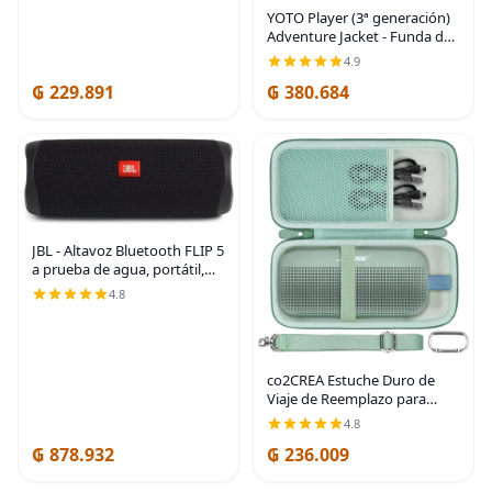
YOTO Player (3ª generación)
Adventure Jacket - Funda de
silicona Blue Bird, a partir de
4.9
3 años | Kids audio player
₲ 229.891
₲ 380.684
protective silicone cover |
JBL - Altavoz Bluetooth FLIP 5
a prueba de agua, portátil,
pequeño, negro
4.8
co2CREA Estuche Duro de
Viaje de Reemplazo para
Altavoz Portátil Bose New
4.8
SoundLink Flex 2ª Gen/Bose
₲ 878.932
₲ 236.009
SoundLink Flex Bluetooth
(Estuche Alpine Sage)