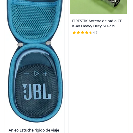
FIRESTIK Antena de radio CB
K-4A Heavy Duty SO-239
MONTAJE DE ESPÁRRAGO (A
4.7
GRANEL)
Anleo Estuche rígido de viaje