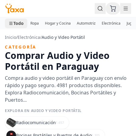
MINI CARRITO
0 productos
Todo
Ropa
Hogar y Cocina
Automotriz
Electrónica
Jugue
Inicio
/
Electrónica
/
Audio y Video Portátil
CATEGORÍA
Comprar Audio y Video
Portátil en Paraguay
Compra audio y video portátil en Paraguay con envío
rápido y pago seguro. 4981 productos disponibles.
Explora Radiocomunicación, Bocinas Portátiles y
Puertos...
EXPLORA EN AUDIO Y VIDEO PORTÁTIL
Radiocomunicación
1.657
Bocinas Portátiles y Puertos de Audio
1.305