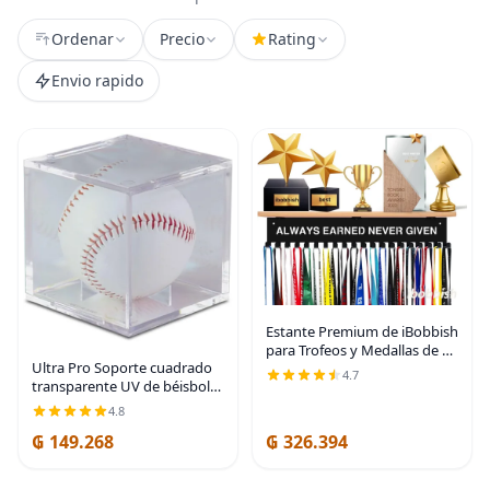
Ordenar
Precio
Rating
Envio rapido
Estante Premium de iBobbish
para Trofeos y Medallas de 16
Ultra Pro Soporte cuadrado
Pulgadas de Largo, Estante
4.7
transparente UV de béisbol
de Trofeos de Metal con
(el embalaje puede variar)
Ganchos Mejorado, Gran
4.8
Tablero de Bambú
₲ 149.268
₲ 326.394