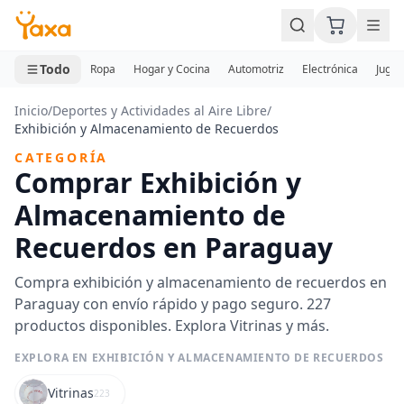
MINI CARRITO
0 productos
Todo
Ropa
Hogar y Cocina
Automotriz
Electrónica
Jugue
Inicio
/
Deportes y Actividades al Aire Libre
/
Exhibición y Almacenamiento de Recuerdos
CATEGORÍA
Comprar Exhibición y
Almacenamiento de
Recuerdos en Paraguay
Compra exhibición y almacenamiento de recuerdos en
Paraguay con envío rápido y pago seguro. 227
productos disponibles. Explora Vitrinas y más.
EXPLORA EN EXHIBICIÓN Y ALMACENAMIENTO DE RECUERDOS
Vitrinas
223