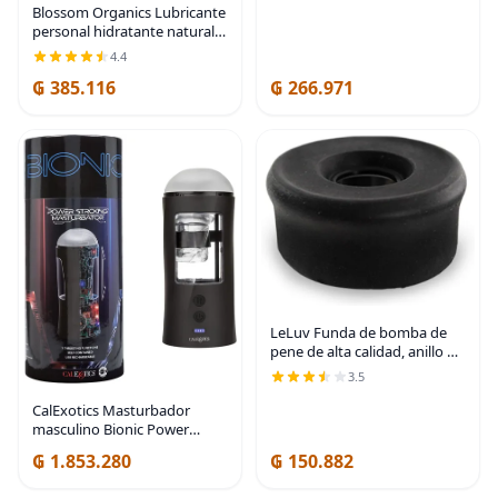
Blossom Organics Lubricante
personal hidratante natural:
tamaño 4 onzas líquidas
4.4
₲ 385.116
₲ 266.971
LeLuv Funda de bomba de
pene de alta calidad, anillo de
junta de silicona, sello de
3.5
succión seguro, ajuste
ergonómico, material de
CalExotics Masturbador
silicona premium,
masculino Bionic Power
Stroking - SE-0851-05-3
₲ 1.853.280
₲ 150.882