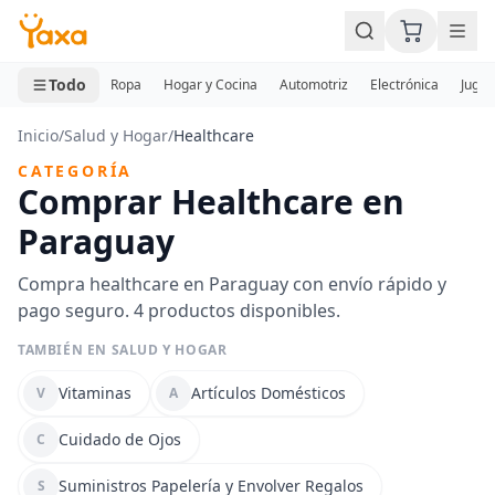
MINI CARRITO
0 productos
Todo
Ropa
Hogar y Cocina
Automotriz
Electrónica
Jugue
Inicio
/
Salud y Hogar
/
Healthcare
CATEGORÍA
Comprar Healthcare en
Paraguay
Compra healthcare en Paraguay con envío rápido y
pago seguro. 4 productos disponibles.
TAMBIÉN EN SALUD Y HOGAR
Vitaminas
Artículos Domésticos
V
A
Cuidado de Ojos
C
Suministros Papelería y Envolver Regalos
S