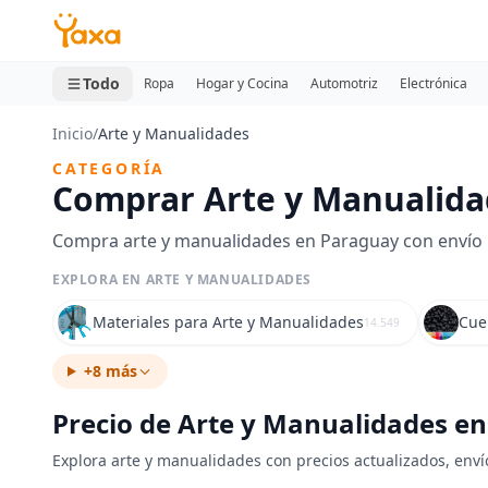
MINI CARRITO
0 productos
Todo
Ropa
Hogar y Cocina
Automotriz
Electrónica
Inicio
/
Arte y Manualidades
CATEGORÍA
Comprar Arte y Manualida
Compra arte y manualidades en Paraguay con envío rá
EXPLORA EN ARTE Y MANUALIDADES
Materiales para Arte y Manualidades
Cue
14.549
+8 más
Precio de Arte y Manualidades e
Explora arte y manualidades con precios actualizados, enví