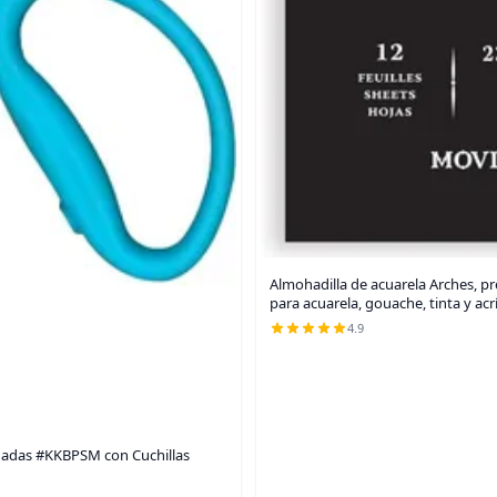
Almohadilla de acuarela Arches, pre
para acuarela, gouache, tinta y acrí
4.9
lgadas #KKBPSM con Cuchillas