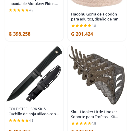
inoxidable Morakniv Eldris y
vaina de plástico
4.8
Haoohu Gorra de algodón
para adultos, diseño de rana,
sombrero de sol para fiesta
4.8
de disfraces
₲ 398.258
₲ 201.424
COLD STEEL SRK SK-5
Skull Hooker Little Hooker
Cuchillo de hoja afilada con
Soporte para Trofeos - Kit
punta de clip de 6 pulgadas,
4.8
Perfecto para Colgar y
mango Kray-Ex duradero,
4.8
Montar Jabalíes, Aoudad,
cuchillo táctico de hoja fija