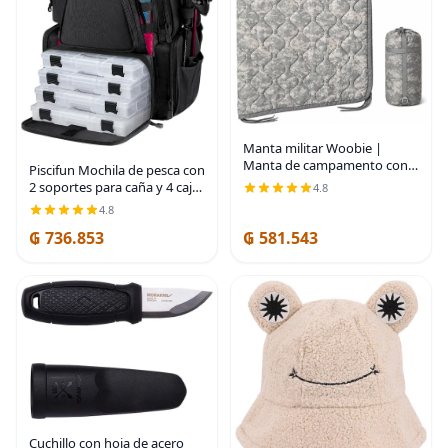
Manta militar Woobie |
Manta de campamento con
Piscifun Mochila de pesca con
aislamiento térmico, forro de
2 soportes para caña y 4 cajas
4.8
poncho | Grande, portátil,
de aparejos, bolsa grande de
4.8
aislante, resistente al agua,
almacenamiento de aparejos
para
₲ 736.853
₲ 581.543
con cubierta de lluvia para
Cuchillo con hoja de acero