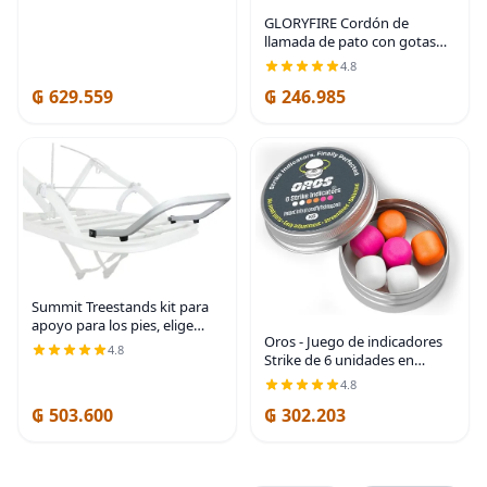
almacenamiento de armas
para pistolas, gafas de tiro,
GLORYFIRE Cordón de
guantes,
llamada de pato con gotas
removibles – Asegura 11
4.8
llamadas – Cordón de juego
₲ 629.559
₲ 246.985
premium de nylon real de
550LB – Cordón de
Summit Treestands kit para
apoyo para los pies, elige
Oros - Juego de indicadores
tamaño
4.8
Strike de 6 unidades en
varios colores
4.8
₲ 503.600
₲ 302.203