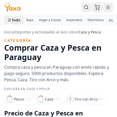
MINI CARRITO
0 productos
Todo
Ropa
Hogar y Cocina
Automotriz
Electrónica
Jugue
Inicio
/
Deportes y Actividades al Aire Libre
/
Caza y Pesca
CATEGORÍA
Comprar Caza y Pesca en
Paraguay
Compra caza y pesca en Paraguay con envío rápido y
pago seguro. 5000 productos disponibles. Explora
Pesca, Caza, Tiro con Arco y más.
EXPLORA EN CAZA Y PESCA
Pesca
Caza
Tiro con Arco
T
5.155
1.352
369
Precio de Caza y Pesca en