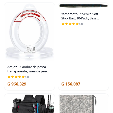
Yamamoto 5" Senko Soft
Stick Bait, 10-Pack, Bass
Fishing Soft Plastic Lure,
4.8
Multiple Colors
Acejoz - Alambre de pesca
transparente, línea de pesca
de 656 pies, alambre
4.8
transparente invisible para
₲ 966.329
₲ 156.087
colgar, cuerda de nailon
fuerte que soporta