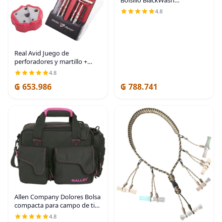
(1660BLKW); 3 Hoja de Acero
4.8
Sandvik 14C28N, Mango de
Acero Inoxidable 410,
Acabado BlackWash,
Apertura
Real Avid Juego de
perforadores y martillo +
bloque de banco magnético
4.8
antideslizante | 10
₲ 653.986
₲ 788.741
perforadores de acero
niquelado estándar, 4
cabezales de
Allen Company Dolores Bolsa
compacta para campo de tiro
para mujer, bolsas de
4.8