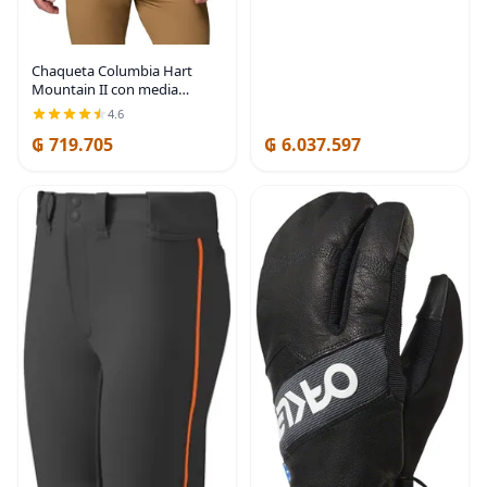
Chaqueta Columbia Hart
Mountain II con media
cremallera para hombre
4.6
₲ 719.705
₲ 6.037.597