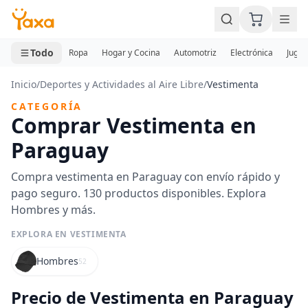
MINI CARRITO
0 productos
Todo
Ropa
Hogar y Cocina
Automotriz
Electrónica
Jugue
Inicio
/
Deportes y Actividades al Aire Libre
/
Vestimenta
CATEGORÍA
Comprar Vestimenta en
Paraguay
Compra vestimenta en Paraguay con envío rápido y
pago seguro. 130 productos disponibles. Explora
Hombres y más.
EXPLORA EN VESTIMENTA
Hombres
52
Precio de Vestimenta en Paraguay