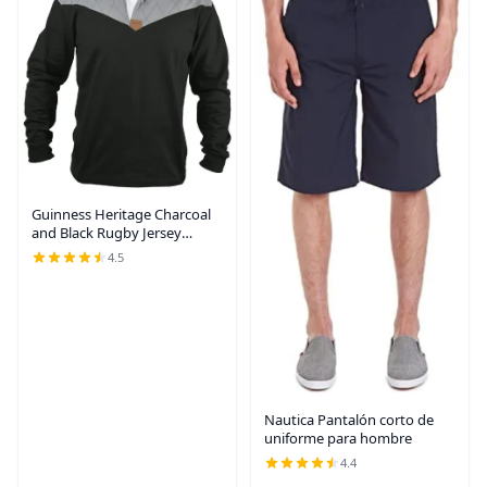
Guinness Heritage Charcoal
and Black Rugby Jersey
Camisetas de rugby de
4.5
manga larga para hombres |
Mens Irlanda Polo Jerseys
Nautica Pantalón corto de
uniforme para hombre
4.4