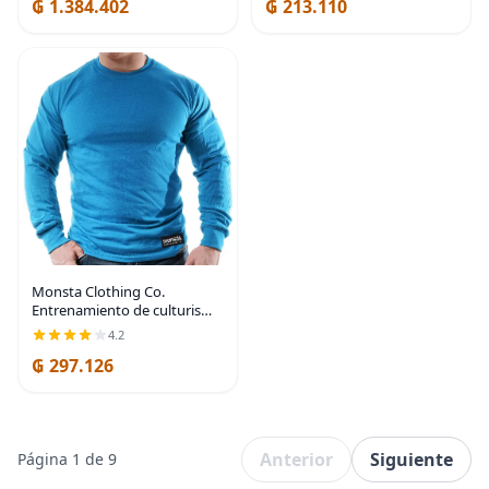
₲ 1.384.402
₲ 213.110
Monsta Clothing Co.
Entrenamiento de culturismo
masculino (Monsta Classic-
4.2
000) Gimnasio LNGSLV
₲ 297.126
Anterior
Siguiente
Página 1 de 9