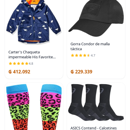
Gorra Condor de malla
táctica
Carter's Chaqueta
4.7
impermeable His Favorite
Rainslicker para niños
4.8
₲ 412.092
₲ 229.339
ASICS Contend - Calcetines