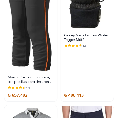
Oakley Mens Factory Winter
Trigger Mitt2
4.6
Mizuno Pantalón bombilla,
con presillas para cinturón,
para mujer.
4.6
₲ 657.482
₲ 486.413