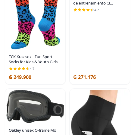
de entrenamiento (3
unidades)
4.7
TCK Krazisox - Fun Sport
Socks for Kids & Youth Girls -
Bright Neon Rainbow Socks
4.7
with Leopard & Paw Prints
₲ 249.900
₲ 271.176
Oakley unisex O-frame Mx