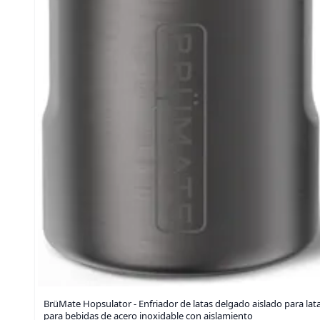
BrüMate Hopsulator - Enfriador de latas delgado aislado para lat
para bebidas de acero inoxidable con aislamiento