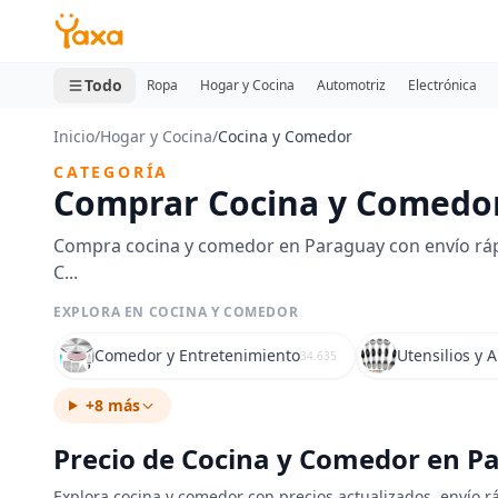
MINI CARRITO
0 productos
Todo
Ropa
Hogar y Cocina
Automotriz
Electrónica
Inicio
/
Hogar y Cocina
/
Cocina y Comedor
CATEGORÍA
Comprar Cocina y Comedo
Compra cocina y comedor en Paraguay con envío rápi
C...
EXPLORA EN COCINA Y COMEDOR
Comedor y Entretenimiento
Utensilios y 
34.635
+8 más
Precio de Cocina y Comedor en P
Explora cocina y comedor con precios actualizados, envío r