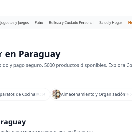
Juguetes y Juegos
Patio
Belleza y Cuidado Personal
Salud y Hogar
N
r en Paraguay
do y pago seguro. 5000 productos disponibles. Explora Co
Aparatos de Cocina
Almacenamiento y Organización
30.554
16.0
araguay
ápido, pago seguro y soporte local en Paraguay.