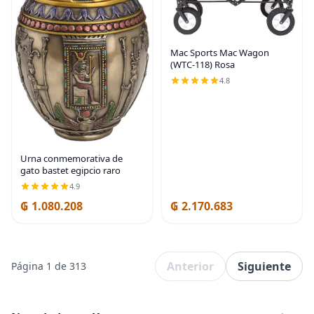
Mac Sports Mac Wagon
(WTC-118) Rosa
4.8
Urna conmemorativa de
gato bastet egipcio raro
4.9
₲ 1.080.208
₲ 2.170.683
Anterior
Siguiente
Página 1 de 313