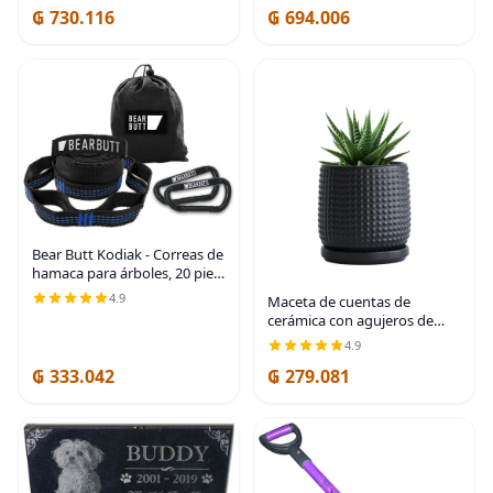
₲ 730.116
₲ 694.006
Afinados a Escala
Pentatónica B, 100%
Bear Butt Kodiak - Correas de
hamaca para árboles, 20 pies
de largo, 40 bucles
4.9
Maceta de cuentas de
combinados, soporta 1000
cerámica con agujeros de
libras, accesorios de
drenaje y platillo | Embossed
4.9
campamento con
Dot Texture, Smooth Glazed
₲ 333.042
₲ 279.081
Finish, Timeless Vintage
Charm, Drainage