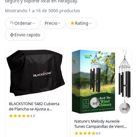
seguro y soporte local en Paraguay.
Mostrando 1 a 16 de 5000 productos
Ordenar
Precio
Rating
Envio rapido
BLACKSTONE 5482 Cubierta
de Plancha se Ajusta a
Estación de Cocina de 36
4.9
Pulgadas con Capucha
Nature's Melody Aureole
Resistente a la Intemperie,
Tunes Campanillas de Viento
Poliéster 600D de Servicio
– Campanilla de Viento para
4.9
Exteriores con 6 Tubos