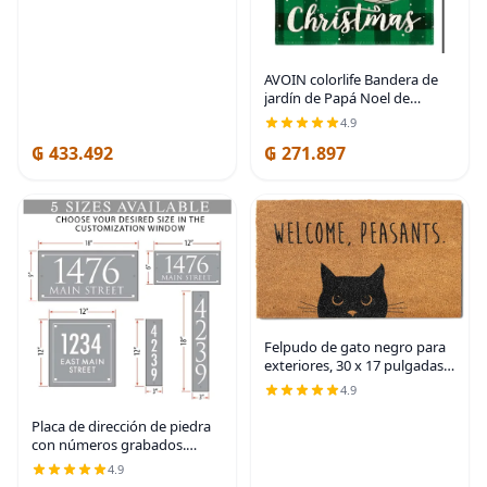
AVOIN colorlife Bandera de
jardín de Papá Noel de
Navidad de 12 x 18 pulgadas
4.9
de doble cara, bandera
₲ 433.492
₲ 271.897
decorativa de invierno de
cuadros de búfalo
Felpudo de gato negro para
exteriores, 30 x 17 pulgadas,
divertido tapete de
4.9
bienvenida | Feline Home
Decor, Natural Coir, Pvc
Placa de dirección de piedra
Backing, Dirt
con números grabados.
Letrero de dirección hecho
4.9
de piedra sólida y real.