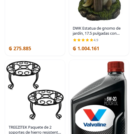
DWK Estatua de gnomo de
jardín, 17.5 pulgadas con
letrero de alejarse y saludo
4.9
de un dedo | Haz una
₲ 275.885
₲ 1.004.161
caminata con mensaje de no
bienvenida, resina
TREEZITEK Paquete de 2
soportes de hierro resistente