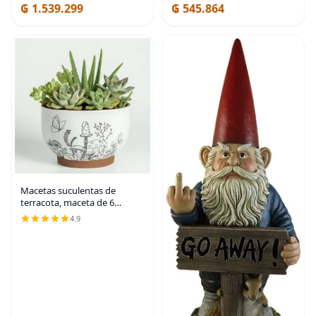
₲ 1.539.299
₲ 545.864
Macetas suculentas de
terracota, maceta de 6
pulgadas para plantas con
4.9
orificio de drenaje, maceta de
cerámica con patrón de
hongos, macetas