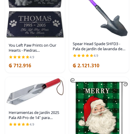
Spear Head Spade SHFD3 -
You Left Paw Prints on Our
Pala de jardín de lavanda de
Hearts - Piedras
40 pulgadas, pala de
conmemorativas para
4.9
4.9
jardinería con hoja biselada
mascotas, lápida
de 9 x 11 pulgadas, mango
₲ 712.916
₲ 2.121.310
personalizada, placa de jardín
largo de fibra de
de granito negro absoluto
grabada
Herramientas de Jardín 202S
Pala All-Pro de 14" para
Jardinería
4.9