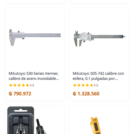
para pruebas
báscula digital,
Mitutoyo 530 Series Vernier,
Mitutoyo 505-742 calibre con
calibre de acero inoxidable
esfera, 0.1 pulgadas por
métrico para mediciones de
revolución, rango de 0 a 6
4.8
4.8
profundidad, interior, exterior
pulgadas, precisión de 0.001
₲ 790.972
₲ 1.328.560
y espacios., 1 | acero
pulgadas | Ultra-smooth
inoxidable
sliding, shock