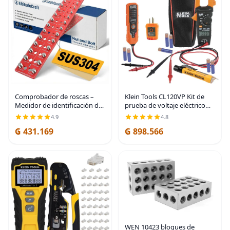
Comprobador de roscas –
Klein Tools CL120VP Kit de
Medidor de identificación de
prueba de voltaje eléctrico
tuercas y pernos a prueba de
con medidor de abrazadera,
4.9
4.8
óxido con pernos SUS304 de
tres probadores, cables de
₲ 431.169
₲ 898.566
grado profesional y base de
prueba, bolsa y baterías
aluminio
WEN 10423 bloques de