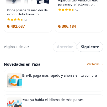
Aqueous Lab Refractómetro
para miel, refractómetro
rango de escala 58-90%
Kit de prueba de medidor de
4.7
alcohol de hidrómetro:
alcohol destilado fabricado
4.7
en Estados Unidos 0-200
₲ 492.687
₲ 306.184
Proof Pro Series Probador de
alcoholímetro
Anterior
Siguiente
Página 1 de 205
Novedades en Yaxa
Ver todas →
Bre-B: paga más rápido y ahorra en tu compra
Yaxa ya habla el idioma de más países