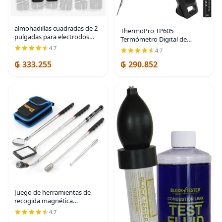
almohadillas cuadradas de 2
ThermoPro TP605
pulgadas para electrodos
Termómetro Digital de
(paquete de 48). Almohadillas
Lectura Instantánea para
4.7
4.7
para terapia de estimulación
Carne para Cocinar,
eléctrica nerviosa
₲ 333.255
₲ 290.852
Termómetro de Alimentos
transcutánea
Impermeable con
Retroiluminación y
Juego de herramientas de
recogida magnética
telescópica, telescopio de
4.7
espejo de inspección, linterna