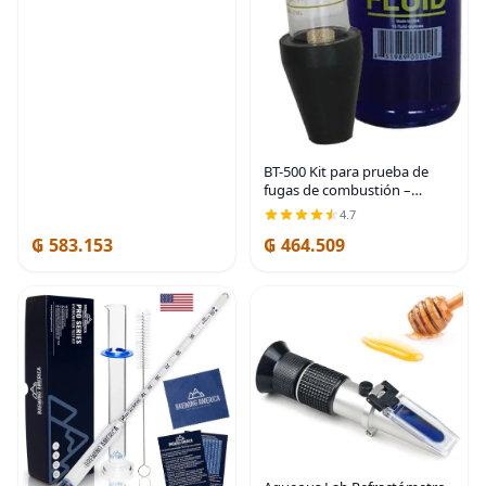
LED, accesorios geniales para
hombres, regalo
BT-500 Kit para prueba de
fugas de combustión –
fabricado en EE. UU.
4.7
₲ 583.153
₲ 464.509