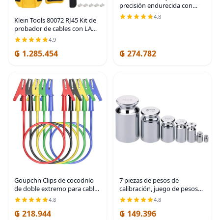
precisión endurecida con
acero de 3 x 2 x 1 pulgada,
4.8
Klein Tools 80072 RJ45 Kit de
paquete de dos
probador de cables con LAN
Scout Jr. 2, herramienta de
4.9
crimpadora coaxial,
₲ 1.285.454
₲ 274.782
pelacables, cortador y
paquete de 50
Goupchn Clips de cocodrilo
7 piezas de pesos de
de doble extremo para cables
calibración, juego de pesos
de prueba eléctrica con clips
para báscula 1g 2g 5g 10g
4.8
4.8
de cobre flexibles de
20g 50g 100g, peso pequeño
₲ 218.944
₲ 149.396
envoltura completa 5 piezas
de acero al carbono para