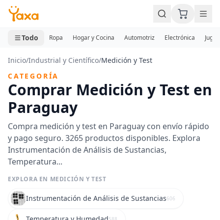
MINI CARRITO
0 productos
Todo
Ropa
Hogar y Cocina
Automotriz
Electrónica
Jugue
Inicio
/
Industrial y Científico
/
Medición y Test
CATEGORÍA
Comprar Medición y Test en
Paraguay
Compra medición y test en Paraguay con envío rápido
y pago seguro. 3265 productos disponibles. Explora
Instrumentación de Análisis de Sustancias,
Temperatura...
EXPLORA EN MEDICIÓN Y TEST
Instrumentación de Análisis de Sustancias
606
Temperatura y Humedad
588