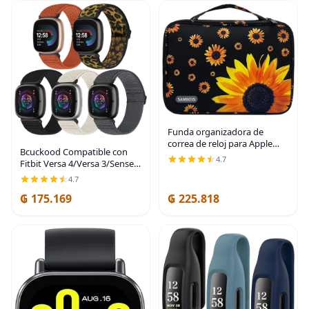
Funda organizadora de
correa de reloj para Apple
Bcuckood Compatible con
Watch, organizador portátil
4.7
Fitbit Versa 4/Versa 3/Sense
para 35 correas, bolsa de
2/Sense Band para mujeres y
almacenamiento de correa
4.7
hombres, paquete de 5
de viaje para Girasol
₲ 175.169
₲ 225.818
correas de nailon elástico
suave ajustable