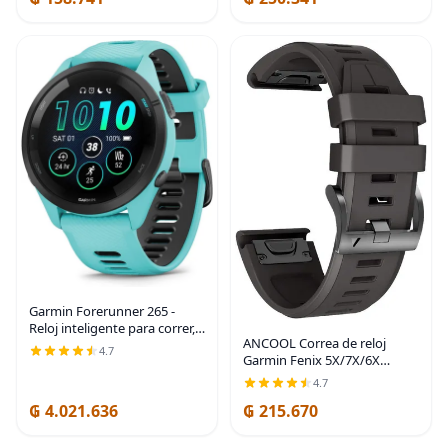
Garmin Forerunner 265 -
Reloj inteligente para correr,
ANCOOL Correa de reloj
pantalla AMOLED colorida,
4.7
Garmin Fenix 5X/7X/6X
métricas de entrenamiento e
Quickfit de 1.024 in
información de recuperación,
4.7
compatible con Fenix 6X
color
₲ 4.021.636
₲ 215.670
Pro/5X Plus/7X Pro/8 2.008 in
(negro)