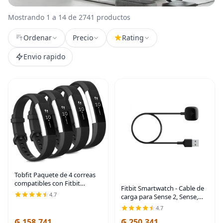
Mostrando 1 a 14 de 2741 productos
Ordenar
Precio
Rating
Envio rapido
Tobfit Paquete de 4 correas
compatibles con Fitbit
Fitbit Smartwatch - Cable de
Alta/Alta HR, pulseras de
4.7
carga para Sense 2, Sense,
repuesto de silicona suave
Versa 4 y Versa 3, producto
4.7
deportiva para mujeres y
oficial, color negro
hombres (S, negro)
₲ 158.741
₲ 250.341