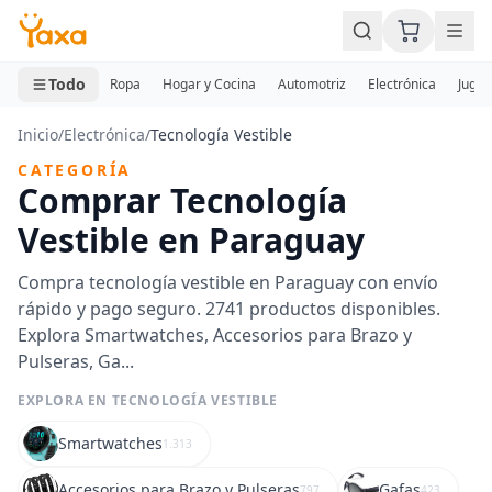
MINI CARRITO
0 productos
Todo
Ropa
Hogar y Cocina
Automotriz
Electrónica
Jugue
Inicio
/
Electrónica
/
Tecnología Vestible
CATEGORÍA
Comprar Tecnología
Vestible en Paraguay
Compra tecnología vestible en Paraguay con envío
rápido y pago seguro. 2741 productos disponibles.
Explora Smartwatches, Accesorios para Brazo y
Pulseras, Ga...
EXPLORA EN TECNOLOGÍA VESTIBLE
Smartwatches
1.313
Accesorios para Brazo y Pulseras
Gafas
797
423