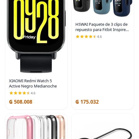
HSWAI Paquete de 3 clips de
repuesto para Fitbit Inspire
2/Fitbit Inspire 3, clip de
4.6
silicona suave y cómodo de
protección de 360°, accesorio
XIAOMI Redmi Watch 5
Active Negro Medianoche
4.6
₲ 508.008
₲ 175.032