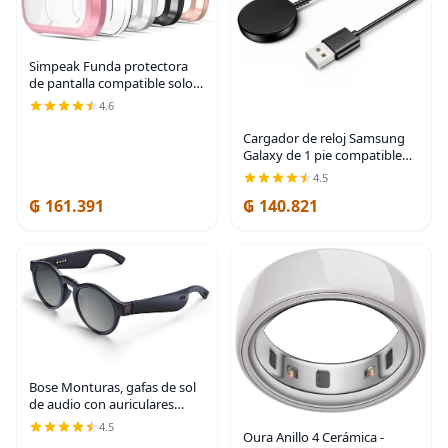
Simpeak Funda protectora
de pantalla compatible solo
con Fitbit Versa Lite, 5
4.6
unidades, protección
completa, cubierta de
Cargador de reloj Samsung
parachoques chapada en
Galaxy de 1 pie compatible
TPU
con Watch 8/8
4.5
Classic/Ultra/7/6/6 Classic/5/5
₲ 161.391
₲ 140.821
Pro/4/4 Classic/3/Active/FE
USB A carga magnética
Bose Monturas, gafas de sol
de audio con auriculares
abiertos, Rondo, negro con
4.5
Oura Anillo 4 Cerámica -
conectividad Bluetooth,