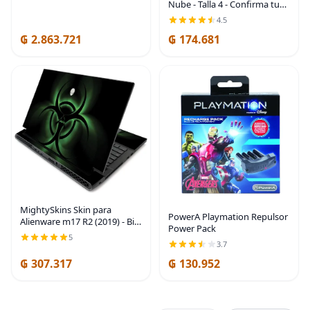
Nube - Talla 4 - Confirma tu
regular
talla antes de realizar la
4.5
compra
₲ 2.863.721
₲ 174.681
MightySkins Skin para
PowerA Playmation Repulsor
Alienware m17 R2 (2019) - Bio
Power Pack
Glare | Cubierta protectora
5
3.7
de vinilo duradera y única |
Fácil de aplicar, quitar y
₲ 307.317
₲ 130.952
cambiar de