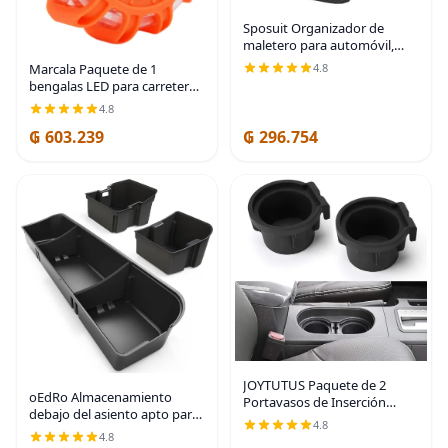
Sposuit Organizador de
maletero para automóvil,
almacenamiento plegable de
Marcala Paquete de 1
4.8
70 litros con 11 bolsillos y
bengalas LED para carretera,
asas reforzadas,
kit de emergencia LED para
4.8
organizadores de maletero
automóvil, compatible con
₲ 603.239
₲ 296.754
DOT, bengalas de emergencia
con baterías
JOYTUTUS Paquete de 2
oEdRo Almacenamiento
Portavasos de Inserción
debajo del asiento apto para
Reemplazo Compatible con
4.8
Ford F-150 F150
Portavasos de Consola
4.8