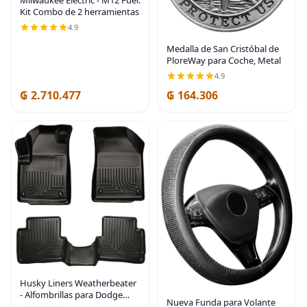
Milwaukee Electric - M12 Fuel.
Kit Combo de 2 herramientas
4.9
Medalla de San Cristóbal de
PloreWay para Coche, Metal
4.9
₲ 2.710.477
₲ 164.306
Husky Liners Weatherbeater
- Alfombrillas para Dodge
Nueva Funda para Volante
Dart 2013-2016, delantera y