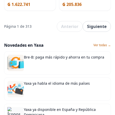
SuperCrew/Crew Cab 2015-
Central Frontier 2005-2019
₲ 1.622.741
₲ 205.836
2025, F-250/F-350/F-450/F-
Pathfinder 2005-2012 Xterra
550 Super Duty 2017-2024,
Anterior
Siguiente
Página 1 de 313
Novedades en Yaxa
Ver todas →
Bre-B: paga más rápido y ahorra en tu compra
Yaxa ya habla el idioma de más países
Yaxa ya disponible en España y República
Dominicana