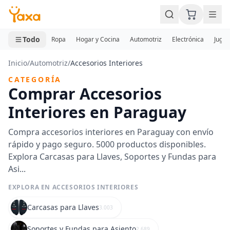
MINI CARRITO
0 productos
Todo
Ropa
Hogar y Cocina
Automotriz
Electrónica
Jugue
Inicio
/
Automotriz
/
Accesorios Interiores
CATEGORÍA
Comprar Accesorios
Interiores en Paraguay
Compra accesorios interiores en Paraguay con envío
rápido y pago seguro. 5000 productos disponibles.
Explora Carcasas para Llaves, Soportes y Fundas para
Asi...
EXPLORA EN ACCESORIOS INTERIORES
Carcasas para Llaves
3.003
Soportes y Fundas para Asiento
2.689