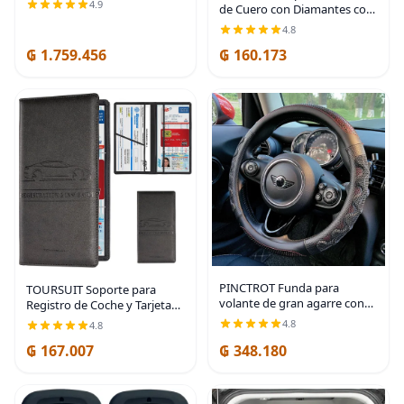
4.9
de Cuero con Diamantes con
segunda fila, 3 piezas, color
Cristales de Strass Brillantes,
negro - 99021
4.8
Ajuste Universal de 15
₲ 1.759.456
₲ 160.173
Pulgadas, Protector de
Volante de
PINCTROT Funda para
TOURSUIT Soporte para
volante de gran agarre con
Registro de Coche y Tarjeta
diseño antideslizante de
de Seguro, Organizador de
4.8
4.8
panal 3D, universal de 14.5-15
Compartimento para
₲ 167.007
₲ 348.180
pulgadas (rojo vino)
Documentos de Licencia en
Guantera, Accesorios de