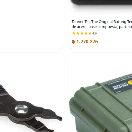
Tanner Tee The Original Batting Tee
de acero, base compuesta, parte s
4.9
₲ 1.270.276