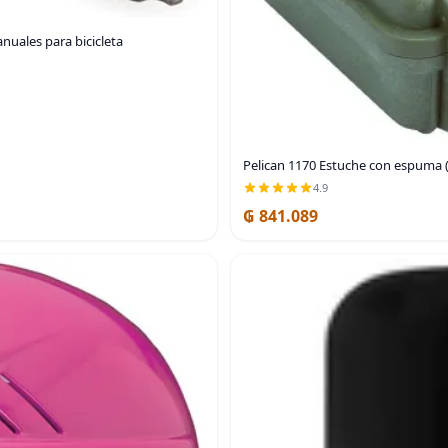
nuales para bicicleta
Pelican 1170 Estuche con espuma 
4.9
₲ 841.089