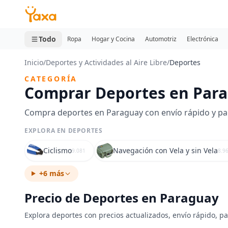
MINI CARRITO
0 productos
Todo
Ropa
Hogar y Cocina
Automotriz
Electrónica
Inicio
/
Deportes y Actividades al Aire Libre
/
Deportes
CATEGORÍA
Comprar Deportes en Par
Compra deportes en Paraguay con envío rápido y pago
EXPLORA EN DEPORTES
Ciclismo
Navegación con Vela y sin Vela
9.081
8.9
+6 más
Precio de Deportes en Paraguay
Explora deportes con precios actualizados, envío rápido, p