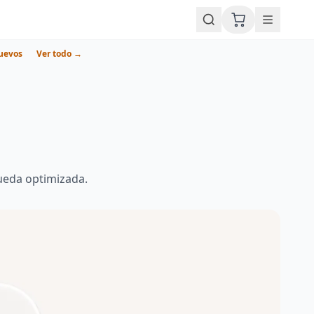
uevos
Ver todo →
ueda optimizada.