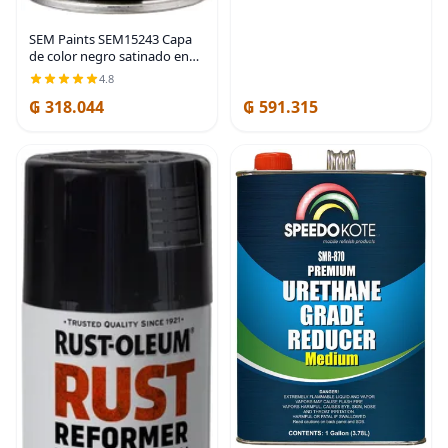
SEM Paints SEM15243 Capa
de color negro satinado en
aerosol 12 onzas (Paquete de
4.8
1)
₲ 318.044
₲ 591.315