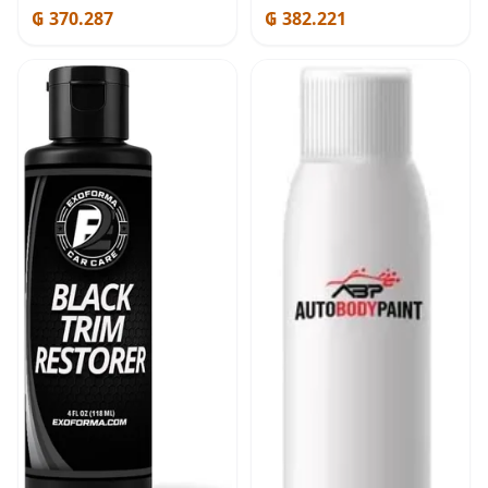
₲ 370.287
₲ 382.221
lata de aerosol de 11 onzas