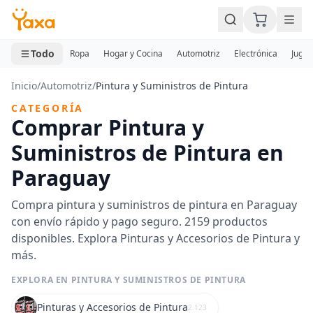
MINI CARRITO
0 productos
Todo
Ropa
Hogar y Cocina
Automotriz
Electrónica
Jugue
Inicio
/
Automotriz
/
Pintura y Suministros de Pintura
CATEGORÍA
Comprar Pintura y
Suministros de Pintura en
Paraguay
Compra pintura y suministros de pintura en Paraguay
con envío rápido y pago seguro. 2159 productos
disponibles. Explora Pinturas y Accesorios de Pintura y
más.
EXPLORA EN PINTURA Y SUMINISTROS DE PINTURA
Pinturas y Accesorios de Pintura
2.123