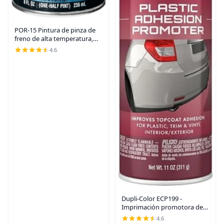
POR-15 Pintura de pinza de
freno de alta temperatura,
revestimiento resistente al
4.6
calor, 8 onzas líquidas, color
negro
Dupli-Color ECP199 -
Imprimación promotora de
adherencia para pintura
4.6
automotriz transparente –