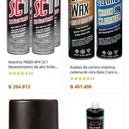
Maxima 78920-4PK SC1
Revestimiento de alto brillo
Aceites de carrera máxima,
68.8 FL. OZ. 2032 mL - PESO
cadena de cera Basic Care en
4.8
NETO 48 OZ. (1360g), 4-Pack |
aerosol, kit de combo de 29
4.8
aceites de bicicleta
FL oz, Paquete de 2
₲ 264.813
₲ 461.496