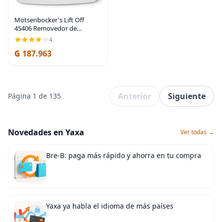
Motsenbocker's Lift Off
45406 Removedor de
raspones y graffiti de pintura,
4
elimina fácilmente rozaduras
₲ 187.963
de pintura, pintura en
aerosol y acrílico de
Anterior
Siguiente
Página 1 de 135
Novedades en Yaxa
Ver todas →
Bre-B: paga más rápido y ahorra en tu compra
Yaxa ya habla el idioma de más países