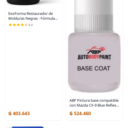
ExoForma Restaurador de
Molduras Negras - Fórmula
Única con Infusión de Tinte
4.4
que Dura Más de 6 Meses -
Restaura el Negro de Fábrica
a las Molduras
ABP Pintura base compatible
con Mazda CX-9 Blue Reflex
Mica 42B
₲ 403.643
₲ 524.460