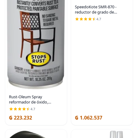
SpeedoKote SMR-870 -
reductor de grado de
uretano universal mediano
4.7
de 65-80°F, por un galón
Rust-Oleum Spray
reformador de óxido,
convierte instantáneamente
4.7
el óxido en una superficie
₲ 223.232
₲ 1.062.537
pintable protegida, no
requiere lijado de metal
desnudo,