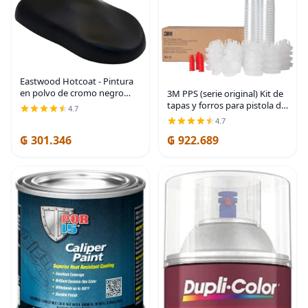
Eastwood Hotcoat - Pintura
en polvo de cromo negro
3M PPS (serie original) Kit de
(236.6 ml), duradera, con
tapas y forros para pistola de
4.7
acabado suave, resistente a
pintura, 16114, Mini, filtro de
4.7
los impactos y productos
6 onzas, 200 micrones, uso
₲ 301.346
₲ 922.689
químicos
con pistola de pintura para