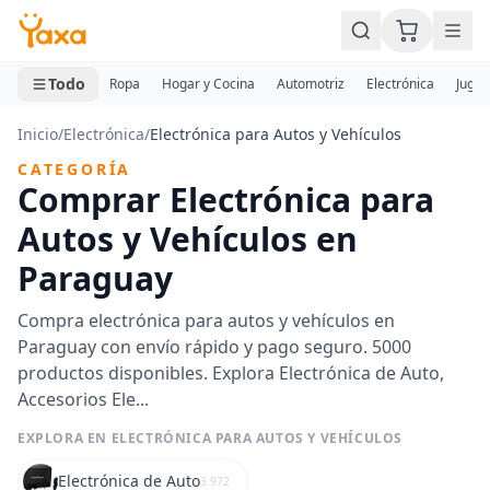
MINI CARRITO
0 productos
Todo
Ropa
Hogar y Cocina
Automotriz
Electrónica
Jugue
Inicio
/
Electrónica
/
Electrónica para Autos y Vehículos
CATEGORÍA
Comprar Electrónica para
Autos y Vehículos en
Paraguay
Compra electrónica para autos y vehículos en
Paraguay con envío rápido y pago seguro. 5000
productos disponibles. Explora Electrónica de Auto,
Accesorios Ele...
EXPLORA EN ELECTRÓNICA PARA AUTOS Y VEHÍCULOS
Electrónica de Auto
3.972