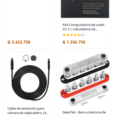
ASA Computadora de vuelo
CX-3 | Calculadora de
aviación avanzada para
4.8
estudiantes pilotos y
₲ 3.433.758
₲ 1.336.750
profesionales | Aprobado
por la FAA para exámenes |
Cable de extensión para
DaierTek - Barra colectora de
cámara de salpicadero, (4