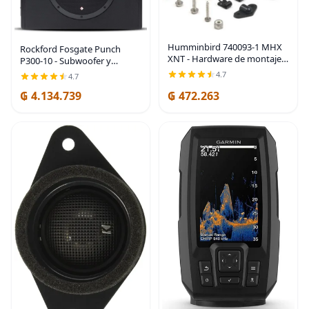
Humminbird 740093-1 MHX
Rockford Fosgate Punch
XNT - Hardware de montaje
P300-10 - Subwoofer y
en travesaño
gabinete amplificados de 10
4.7
4.7
pulgadas, 300 W, color negro
₲ 4.134.739
₲ 472.263
| Todo en uno, submarino
único, sellado y