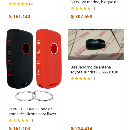
300A 12V marina, bloque de
pines, 3.3 pies), cable de
4.8
distribución de potencia con
extensión de cámara trasera
4.8
cubierta, 6 pernos de 3/8"
| 4 pin 3.3ft Backup Camera
₲ 161.140
₲ 307.558
(M10), máximo 300V CA, 48V
Cord,Dashcam
CC,
Bisel/adorno de antena
Toyota Tundra 86392-0C030
4.8
REPROTECTING Funda de
goma de silicona para llavero
compatible con Mazda 3 6
4.8
CX-30 CX-5 CX-9 CX-50
₲ 161.103
₲ 224.414
WAZSKE11D01 662F-