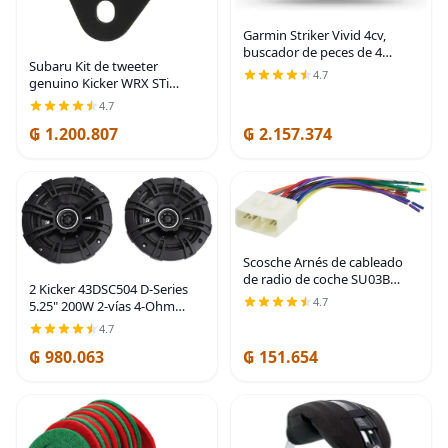
Garmin Striker Vivid 4cv,
buscador de peces de 4
Subaru Kit de tweeter
pulgadas y transductor de
4.7
genuino Kicker WRX STi
sonar de color fácil de usar,
Forester Crosstrek Impreza
paletas de colores de
4.7
H631SFJ101
escaneo vívido -
₲ 1.200.807
₲ 2.157.374
Scosche Arnés de cableado
de radio de coche SU03B
2 Kicker 43DSC504 D-Series
compatible con vehículos
4.7
5.25" 200W 2-vías 4-Ohm
Subaru no amplificados 1993-
altavoces coaxiales de audio
2009 seleccionados - Kit
4.7
para coche
adaptador de cable
₲ 980.063
₲ 151.654