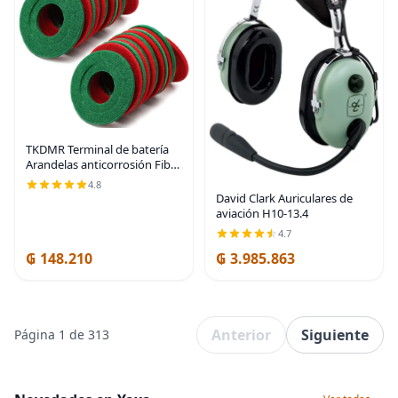
TKDMR Terminal de batería
Arandelas anticorrosión Fibra
- Arandelas de batería
4.8
Protector de terminal de
David Clark Auriculares de
batería Batería de automóvil
aviación H10-13.4
Calza de
4.7
₲ 148.210
₲ 3.985.863
Anterior
Siguiente
Página 1 de 313