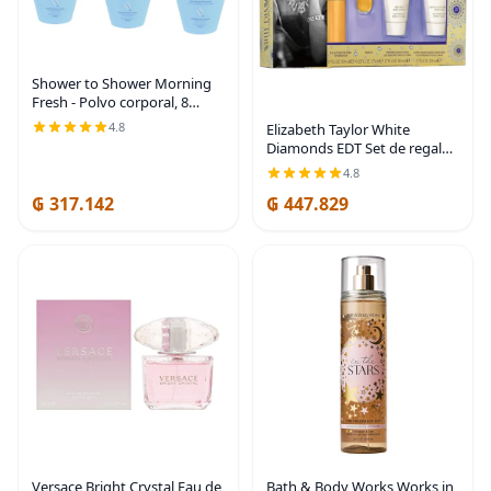
Shower to Shower Morning
Fresh - Polvo corporal, 8
onzas (paquete de 3)
4.8
Elizabeth Taylor White
Diamonds EDT Set de regalo
de 1.7 fl oz | El juego incluye
4.8
White Diamonds EDT 1.7 oz,
₲ 317.142
₲ 447.829
EDP splash 0.12 oz, loción
corporal y
Versace Bright Crystal Eau de
Bath & Body Works Works in