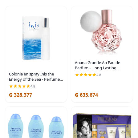
Ariana Grande Ari Eau de
Parfum – Long Lasting
Fragrance with Pear,
Colonia en spray Inis the
4.8
Raspberry, and Vanilla Orchid
Energy of the Sea - Perfume
– Floral Gourmand Women’s
de tamaño de viaje para
4.8
Perfume
mujeres y hombres - Colonia
₲ 328.377
₲ 635.674
fresca y limpia con aroma a
océano - 0.5