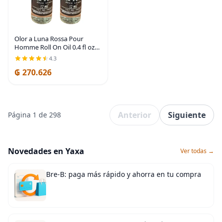
Olor a Luna Rossa Pour
Homme Roll On Oil 0.4 fl oz
(paquete de 2)
4.3
₲ 270.626
Anterior
Siguiente
Página 1 de 298
Novedades en Yaxa
Ver todas →
Bre-B: paga más rápido y ahorra en tu compra