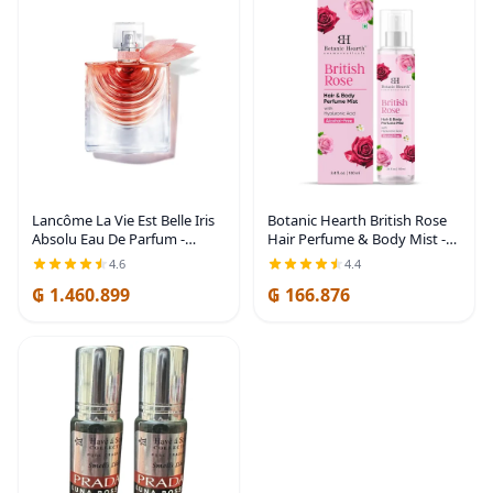
Lancôme La Vie Est Belle Iris
Botanic Hearth British Rose
Absolu Eau De Parfum -
Hair Perfume & Body Mist -
Perfume cálido y picante para
3.4 onzas líquidas | Long-
4.6
4.4
mujer - Con notas de iris,
Lasting Hair Deodorizer &
₲ 1.460.899
₲ 166.876
jazmín e higo - Fragancia de
Body Scent, Alcohol-Free
larga
Fragrance Hair