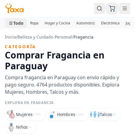
MINI CARRITO
0 productos
Todo
Ropa
Hogar y Cocina
Automotriz
Electrónica
Jugue
Inicio
/
Belleza y Cuidado Personal
/
Fragancia
CATEGORÍA
Comprar Fragancia en
Paraguay
Compra fragancia en Paraguay con envío rápido y
pago seguro. 4764 productos disponibles. Explora
Mujeres, Hombres, Talcos y más.
EXPLORA EN FRAGANCIA
Mujeres
Hombres
Talcos
2.774
1.909
23
Niños
14