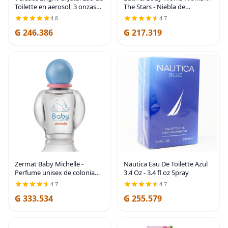
Toilette en aerosol, 3 onzas
The Stars - Niebla de
líquidas
fragancia fina, 8 onzas
4.8
4.7
(edición limitada) | Fragancia
₲ 246.386
₲ 217.319
fina y perfume para mujeres,
fragancia
Zermat Baby Michelle -
Nautica Eau De Toilette Azul
Perfume unisex de colonia
3.4 Oz - 3.4 fl oz Spray
para bebé, fórmula suave
4.7
4.7
hipoalergénica y sin
₲ 333.534
₲ 255.579
parabenos, aromas florales
suaves de larga duración