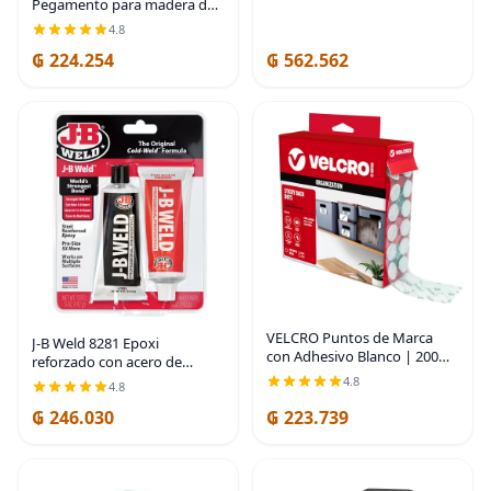
Pegamento para madera de
32 onzas (paquete de 6) –
4.8
Adhesivo profesional para
₲ 224.254
₲ 562.562
carpintería premium,
impermeable, fuerte
VELCRO Puntos de Marca
J-B Weld 8281 Epoxi
con Adhesivo Blanco | 200
reforzado con acero de
Paq | Círculos de 3/4" |
tamaño profesional -
4.8
4.8
Cierres Redondos de Gancho
Endurecedor y paquete de
y Bucle con Respaldo
₲ 246.030
₲ 223.739
acero - 10 oz
Adhesivo para Organizar,