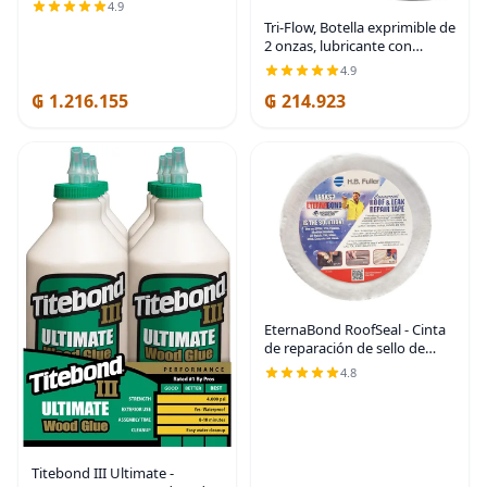
yardas (paquete de 6),
4.9
resistente y resistente a la
Tri-Flow, Botella exprimible de
intemperie para interiores o
2 onzas, lubricante con
exteriores
teflón, paquete de 2
4.9
₲ 1.216.155
₲ 214.923
EternaBond RoofSeal - Cinta
de reparación de sello de
techo para RV de 3.8 cm x 50
4.8
pies con microsellador UV
estable, color blanco, 35 mil
de grosor
Titebond III Ultimate -