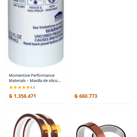
Momentive Performance
Materials – Masilla de silicona
para ventanas y puertas con
4.8
cartucho de 10.1 onzas
₲ 1.356.471
₲ 660.773