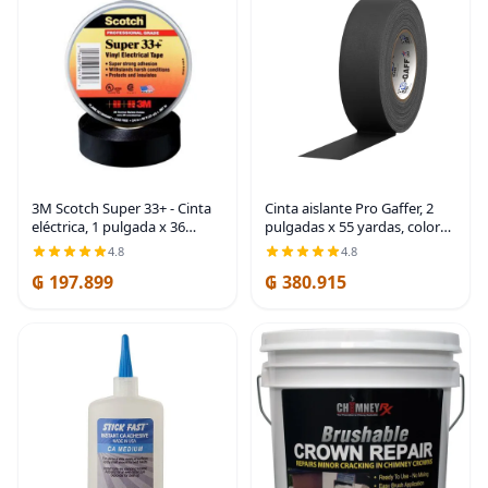
3M Scotch Super 33+ - Cinta
Cinta aislante Pro Gaffer, 2
eléctrica, 1 pulgada x 36
pulgadas x 55 yardas, color
yardas (108 pies), vinilo de
negro
4.8
4.8
alta calidad para todo tipo de
₲ 197.899
₲ 380.915
clima, resistente a la
abrasión,