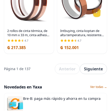
2 rollos de cinta térmica, de
Intbuying, cinta koptan de
10 mm x 33 m, cinta adhesiva
alta temperatura, resistente
resistente al calor / cinta de
al calor, cinta de sublimación,
4.7
4.7
transferencia, cinta térmica
2 rollos, 10 mm x 33 m, 100
₲ 217.385
₲ 152.001
de vinilo de sublimación, sin
pies
Anterior
Siguiente
Página 1 de 137
Novedades en Yaxa
Ver todas →
Bre-B: paga más rápido y ahorra en tu compra