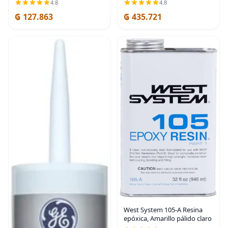
4.8
4.8
pulgadas, azul | Dense blue
₲ 127.863
₲ 435.721
PTFE tape seals threaded
plumbing
West System 105-A Resina
epóxica, Amarillo pálido claro