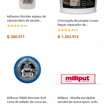
Adhesivo Rockler espeso de
cianoacrilato de secado
ChimneyRx Brushable Crown
rápido, botella de 4 onzas
Repair reparador de
4.8
chimeneas, 1 galón
4.8
₲ 260.011
₲ 1.263.913
Millrose 70660 Monster Roll
Milliput - Masilla esculpible
Cinta de sellado de rosca de
versátil de resina epoxi: 4.00
PTFE, 1/2 pulgada x 260
oz: amarillo gris