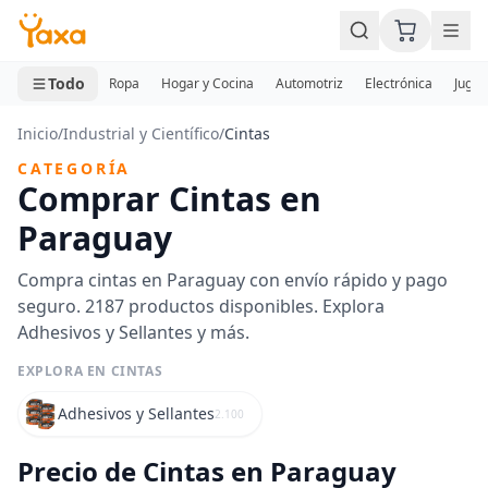
MINI CARRITO
0 productos
Todo
Ropa
Hogar y Cocina
Automotriz
Electrónica
Jugue
Inicio
/
Industrial y Científico
/
Cintas
CATEGORÍA
Comprar Cintas en
Paraguay
Compra cintas en Paraguay con envío rápido y pago
seguro. 2187 productos disponibles. Explora
Adhesivos y Sellantes y más.
EXPLORA EN CINTAS
Adhesivos y Sellantes
2.100
Precio de Cintas en Paraguay