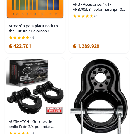
ARB - Accesorios 4x4 -
ARB705LB - color naranja - 30
"X 2 3/8" - Cinta correa de
4.9
recuperación. 1 Pack.
Armazón para placa Back to
the Future / Delorean /
OUTATIME de metal
4.9
₲ 422.701
₲ 1.289.929
AUTMATCH - Grilletes de
anillo D de 3/4 pulgadas
(paquete de 2), 41,887 libras
4.8