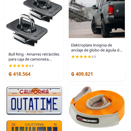
Elektroplate Insignia de
anclaje de globo de águila del
Bull Ring - Amarres retráctiles
Cuerpo de Marines de
4.9
para caja de camioneta
Estados Unidos con licencia
ajustables para Ford F150
oficial de alta calidad,
4.9
2015-25, Super Duty 2017-25,
emblema de metal
₲ 418.564
₲ 409.821
Raptor 2017-25 – Ajuste
empotrado,