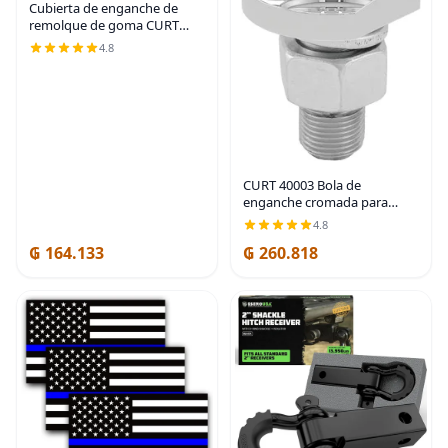
Cubierta de enganche de
remolque de goma CURT
22272, se adapta a receptor
4.8
de 2 pulgadas
CURT 40003 Bola de
enganche cromada para
remolque, 3,500 libras,
4.8
diámetro de 2 pulgadas,
₲ 164.133
₲ 260.818
vástago de 3/4 x 1-3/4
pulgadas, ajuste universal