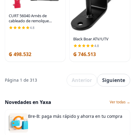
CURT 56040 Arnés de
cableado de remolque
personalizado de 4 pines
4.8
para el lado del vehículo, se
adapta a selectos Subaru
Black Boar ATV/UTV
Ascent, Forester, Outback,
4.8
₲ 498.532
₲ 746.513
Anterior
Siguiente
Página 1 de 313
Novedades en Yaxa
Ver todas →
Bre-B: paga más rápido y ahorra en tu compra