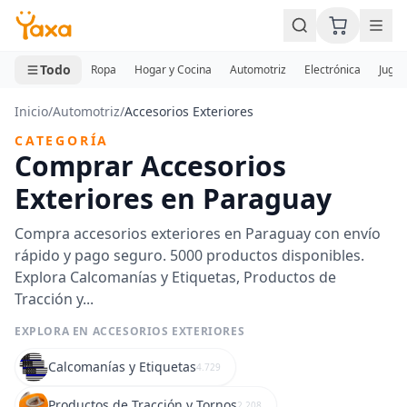
MINI CARRITO
0 productos
Todo
Ropa
Hogar y Cocina
Automotriz
Electrónica
Jugue
Inicio
/
Automotriz
/
Accesorios Exteriores
CATEGORÍA
Comprar Accesorios
Exteriores en Paraguay
Compra accesorios exteriores en Paraguay con envío
rápido y pago seguro. 5000 productos disponibles.
Explora Calcomanías y Etiquetas, Productos de
Tracción y...
EXPLORA EN ACCESORIOS EXTERIORES
Calcomanías y Etiquetas
4.729
Productos de Tracción y Tornos
2.208