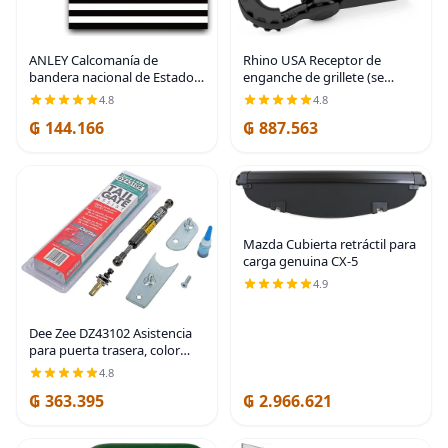
ANLEY Calcomanía de
Rhino USA Receptor de
bandera nacional de Estados
enganche de grillete (se
Unidos de 5 x 3 pulgadas,
adapta a receptores de 2
4.8
4.8
diseño de rayas reflectantes
pulgadas). Los mejores
₲ 144.166
₲ 887.563
negras, blancas y azules,
accesorios de remolque para
calcomanías para
camiones, Jeep, Toyota y
Mazda Cubierta retráctil para
carga genuina CX-5
4.9
Dee Zee DZ43102 Asistencia
para puerta trasera, color
negro.
4.8
₲ 363.395
₲ 2.966.621