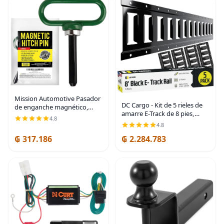
Mission Automotive Pasador
DC Cargo - Kit de 5 rieles de
de enganche magnético,
amarre E-Track de 8 pies,
imán de neodimio fuerte,
4.8
recubrimiento en polvo
pasador de enganche de
4.8
negro, para garaje,
remolque de liberación
₲ 317.186
₲ 2.284.783
camioneta, remolque, amarre
rápida con una sola mano,
de motocicleta y