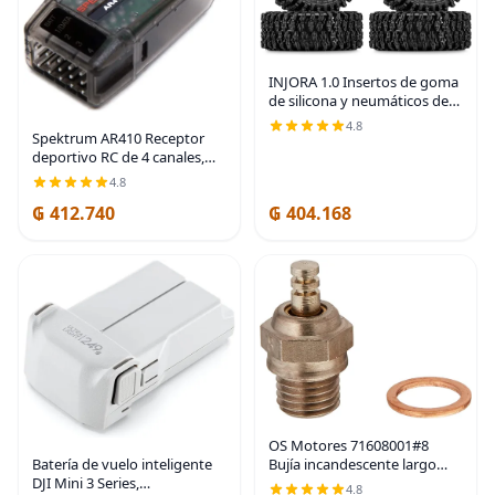
INJORA 1.0 Insertos de goma
de silicona y neumáticos de
terreno rocoso S5 para
4.8
Spektrum AR410 Receptor
actualización de auto a
deportivo RC de 4 canales,
control remoto TRX4M SCX24
negro
1/18 1/24 Crawler
4.8
₲ 412.740
₲ 404.168
OS Motores 71608001#8
Batería de vuelo inteligente
Bujía incandescente largo
DJI Mini 3 Series,
medio aire/coche OSMG2691
4.8