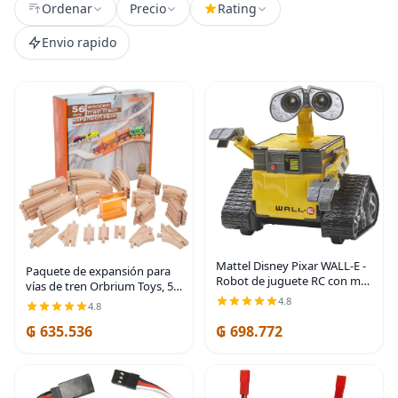
Ordenar
Precio
Rating
Envio rapido
Mattel Disney Pixar WALL-E -
Paquete de expansión para
Robot de juguete RC con más
vías de tren Orbrium Toys, 56
de 20 luces y sonidos, figura
piezas de madera con túnel,
4.8
4.8
de acción Hello WALL-E y
compatibles con el juego de
control remoto
₲ 635.536
₲ 698.772
ferrocarril de madera Thomas
Brio