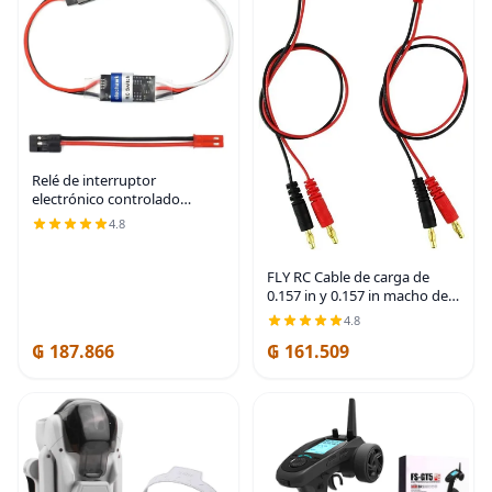
Relé de interruptor
electrónico controlado
remotamente AUX
4.8
encendido/apagado para
auto, camión, barco, luz LED,
dron (4A)
FLY RC Cable de carga de
0.157 in y 0.157 in macho de
plátano para JST 20 awg,
4.8
cable de carga de silicona
₲ 187.866
₲ 161.509
suave, 11.8 in, piezas Lipo
para