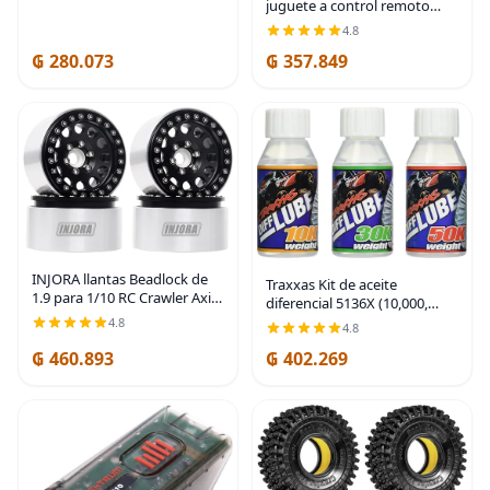
juguete a control remoto
1/10 RC, color
rosa convertible, puede
4.8
contener 2 muñecas de
₲ 280.073
₲ 357.849
moda Barbie y se abre para
almacenamiento, hoja
INJORA llantas Beadlock de
Traxxas Kit de aceite
1.9 para 1/10 RC Crawler Axial
diferencial 5136X (10,000,
SCX10 SCX10 II 90046 Traxxas
30,000, 50,000 pesos)
4.8
4.8
TRX4 RC4WD D90, 4
piezas/set, aleación de
₲ 460.893
₲ 402.269
aluminio (negro)