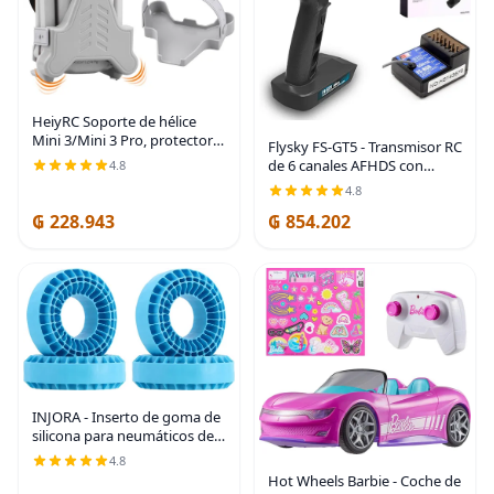
HeiyRC Soporte de hélice
Mini 3/Mini 3 Pro, protector
Flysky FS-GT5 - Transmisor RC
de correa de protección
de 6 canales AFHDS con
4.8
estabilizador para DJI Mini 3
receptor FS-BS6 para RC
4.8
Series RC Drone Accesorios
coche bote
(gris)
₲ 228.943
₲ 854.202
INJORA - Inserto de goma de
silicona para neumáticos de
rueda de 1.9 pulgadas, de
4.8
ajuste de espuma de 4.64-
Hot Wheels Barbie - Coche de
4.80 pulgadas para tractor