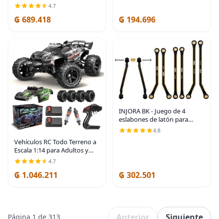
compatibilidad con Mini 4
4.7
Pro, Mini 3 Pro, Mini 3 |
₲ 689.418
₲ 194.696
Compatible con Mini 3, Mini 3
Pro y Mini 4 Pro.
INJORA BK - Juego de 4
eslabones de latón para
SCX24 C10 JLU Bronco
4.8
Basecamp
Vehículos RC Todo Terreno a
Escala 1:14 para Adultos y
Niños (HS14323), Máxima
4.7
Velocidad de 40+ KPH,
₲ 1.046.211
₲ 302.501
Camión RC Todo Terreno
4WD para Nieve, Arena y
Anterior
Siguiente
Página 1 de 313