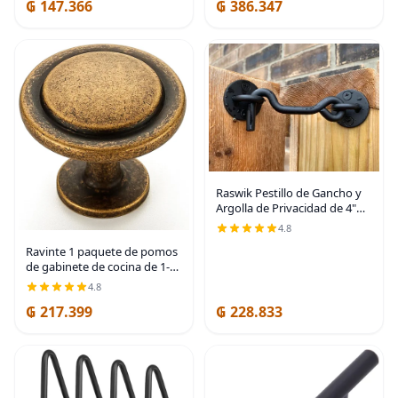
₲ 147.366
₲ 386.347
polvo, Metal, Cromado,
paquete de de 1
Raswik Pestillo de Gancho y
Argolla de Privacidad de 4"
para Portón, Cierre Fácil para
4.8
Puerta de Granero, Negro
Ravinte 1 paquete de pomos
de gabinete de cocina de 1-
1/4 pulgadas, tiradores de
4.8
zinc de latón antiguo,
₲ 217.399
₲ 228.833
manijas de puerta para
cajones de tocador |