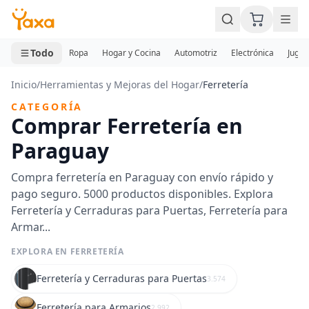
MINI CARRITO
0 productos
Todo
Ropa
Hogar y Cocina
Automotriz
Electrónica
Jugue
Inicio
/
Herramientas y Mejoras del Hogar
/
Ferretería
CATEGORÍA
Comprar Ferretería en
Paraguay
Compra ferretería en Paraguay con envío rápido y
pago seguro. 5000 productos disponibles. Explora
Ferretería y Cerraduras para Puertas, Ferretería para
Armar...
EXPLORA EN FERRETERÍA
Ferretería y Cerraduras para Puertas
3.574
Ferretería para Armarios
2.992