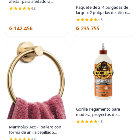
afeitar para afeitadora,
soporte para colgar paños de
Paquete de 2: 4 pulgadas de
4.8
cocina, 2 unidades,
largo x 2 pulgadas de alto x
autoadhesivo, soporte de
1.5 pulgadas de ancho, 0.197
4.8
teléfono de acero
in de grosor, soportes de
₲ 142.456
₲ 235.755
estante de hierro, soportes
de
Gorilla Pegamento para
madera, proyectos de
carpintería para interiores y
4.8
exteriores, pintable, lijable,
Marmolux Acc - Toallero con
resistente a la humedad,
forma de anilla cepillado
sujeción, color
dorado - Moderno soporte
4.8