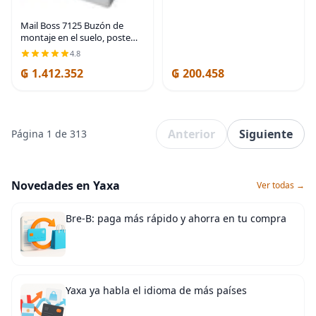
Mail Boss 7125 Buzón de
montaje en el suelo, poste
blanco alpino | Rot-proof
4.8
alternative to wood posts,
₲ 1.412.352
₲ 200.458
powder-coated steel, pairs
with all Mail
Anterior
Siguiente
Página 1 de 313
Novedades en Yaxa
Ver todas →
Bre-B: paga más rápido y ahorra en tu compra
Yaxa ya habla el idioma de más países