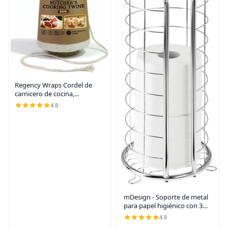
Regency Wraps Cordel de
carnicero de cocina,
resistente, 500 pies, 16 capas,
4.8
2.4mm, cordel de cocina de
algodón apto para alimentos
para atar pavo,
mDesign - Soporte de metal
para papel higiénico con 3
rollos de papel higiénico para
4.8
cuarto de baño o sala de