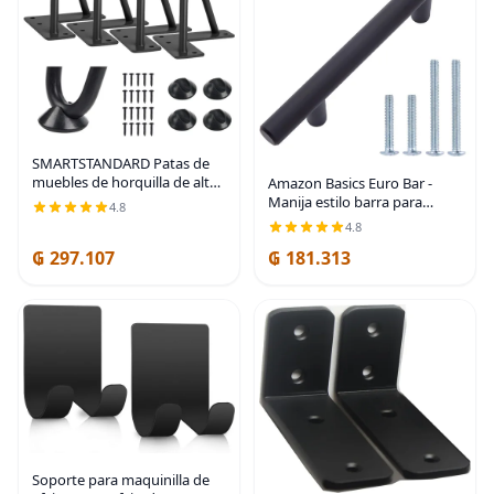
SMARTSTANDARD Patas de
muebles de horquilla de alta
Amazon Basics Euro Bar -
resistencia de 4 pulgadas,
Manija estilo barra para
4.8
proyectos de bricolaje de
gabinete (1/2 pulgada de
4.8
metal para el hogar para
diámetro), 5.38 pulgadas de
₲ 297.107
₲ 181.313
soporte de TV,
longitud (centro de agujero
de 3 pulgadas),
Soporte para maquinilla de