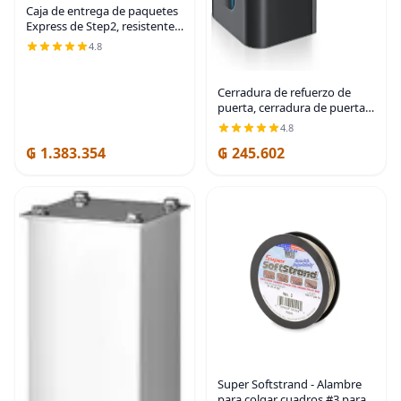
Caja de entrega de paquetes
Express de Step2, resistente a
la intemperie,
4.8
almacenamiento grande para
exteriores, hecha de plástico
duradero, sin
Cerradura de refuerzo de
puerta, cerradura de puerta
de seguridad para el hogar, a
4.8
prueba de niños, negro |
₲ 1.383.354
₲ 245.602
Door Safety Lock for Front
Door, Toddler
Super Softstrand - Alambre
para colgar cuadros #3 para