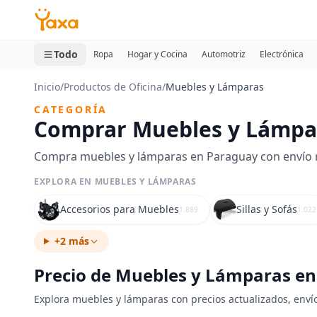
MINI CARRITO
0 productos
Todo
Ropa
Hogar y Cocina
Automotriz
Electrónica
Inicio
/
Productos de Oficina
/
Muebles y Lámparas
CATEGORÍA
Comprar Muebles y Lámpa
Compra muebles y lámparas en Paraguay con envío ráp
EXPLORA EN MUEBLES Y LÁMPARAS
Accesorios para Muebles
Sillas y Sofás
1.889
1.022
+2 más
Precio de Muebles y Lámparas e
Explora muebles y lámparas con precios actualizados, envío