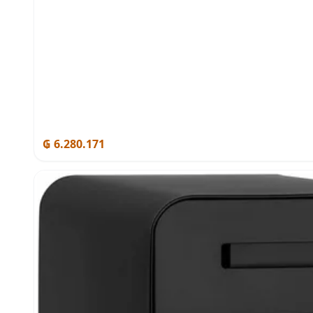
₲ 6.280.171