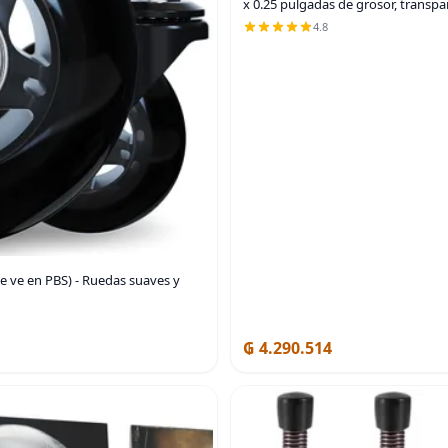
x 0.25 pulgadas de grosor, transpa
4.8
se ve en PBS) - Ruedas suaves y
₲ 4.290.514