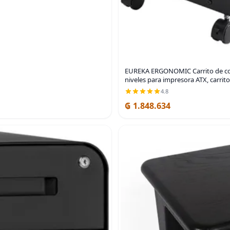
EUREKA ERGONOMIC Carrito de comp
niveles para impresora ATX, carrit
4.8
₲ 1.848.634