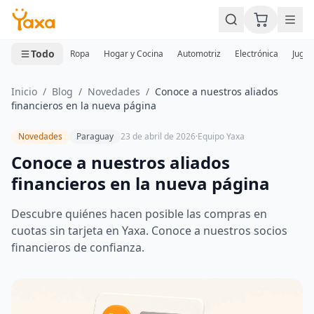
MINI CARRITO
0 productos
Todo
Ropa
Hogar y Cocina
Automotriz
Electrónica
Jugue
Inicio
/
Blog
/
Novedades
/
Conoce a nuestros aliados
financieros en la nueva página
Novedades
Paraguay
23 de abril de 2026
·
Equipo Yaxa
Conoce a nuestros aliados
financieros en la nueva página
Descubre quiénes hacen posible las compras en
cuotas sin tarjeta en Yaxa. Conoce a nuestros socios
financieros de confianza.