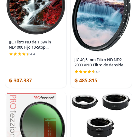
JJC Filtro ND de 1.594 in
ND1000 Fijo 10-Stop
Densidad Neutral Fader para
4.4
Sony ZV-E10 II ZVE10 A7C II
JJC 40,5 mm Filtro ND ND2-
ZV-E1 ZV-1F A6700 A6600
2000 VND Filtro de densidad
A6500 A6400 A6300
neutra variable ajustable
4.6
para Sony ZV-E10 II ZVE10
₲ 307.337
₲ 485.815
A7CII A7C ZV-E1 ZVE1 ZV-1F
A6400 A6300