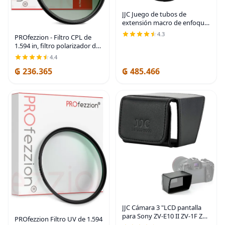
JJC Juego de tubos de
extensión macro de enfoque
automático con montura E
4.3
PROfezzion - Filtro CPL de
para Sony ZV-E10 II A6000
1.594 in, filtro polarizador de
A6100 A6300 A6400 A6500
lente de cámara para lente de
A6600 A6700 ZV-E1 A1
4.4
1.594 in | for Sony ZV-E10 II
₲ 236.365
₲ 485.466
ZVE10 ZV-1F A6700 A6500
A6400
JJC Cámara 3 "LCD pantalla
para Sony ZV-E10 II ZV-1F ZV-
PROfezzion Filtro UV de 1.594
1 II ZV-E1 A7IV A7CR A7C II