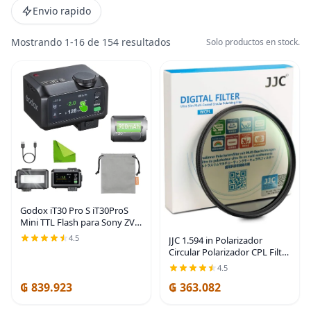
Envio rapido
Mostrando 1-16 de 154 resultados
Solo productos en stock.
Godox iT30 Pro S iT30ProS
Mini TTL Flash para Sony ZV-
E10 II, ZV-E10, ZV-E1 | Auto
4.5
JJC 1.594 in Polarizador
Exposure,HSS 1/8000s, 2.4G
Circular Polarizador CPL Filtro
Wireless
para Lente de Cámara | for
4.5
Master/Receiver,Touchscreen
Sony ZV-E10 II ZVE10 A7C
₲ 839.923
₲ 363.082
A7CII ZV-E1 ZV-1F ZV1F A6400
A6300