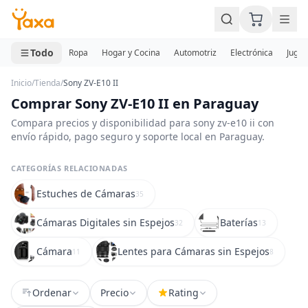
MINI CARRITO
0 productos
Todo
Ropa
Hogar y Cocina
Automotriz
Electrónica
Jugue
Inicio
/
Tienda
/
Sony ZV-E10 II
Comprar Sony ZV-E10 II en Paraguay
Compara precios y disponibilidad para sony zv-e10 ii con
envío rápido, pago seguro y soporte local en Paraguay.
CATEGORÍAS RELACIONADAS
Estuches de Cámaras
35
Cámaras Digitales sin Espejos
Baterías
32
13
Cámara
Lentes para Cámaras sin Espejos
11
8
Ordenar
Precio
Rating