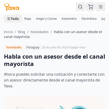
MINI CARRITO
0 productos
Todo
Ropa
Hogar y Cocina
Automotriz
Electrónica
Jugue
Inicio
/
Blog
/
Novedades
/
Habla con un asesor desde el
canal mayorista
Novedades
Paraguay
26 de junio de 2026
·
Equipo Yaxa
Habla con un asesor desde el canal
mayorista
Ahora puedes solicitar una cotización y conectarte con
un asesor directamente desde el canal mayorista de
Yaxa.