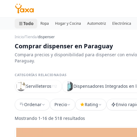
MINI CARRITO
0 productos
Todo
Ropa
Hogar y Cocina
Automotriz
Electrónica
Inicio
/
Tienda
/
dispenser
Comprar dispenser en Paraguay
Compara precios y disponibilidad para dispenser con envío
Paraguay.
CATEGORÍAS RELACIONADAS
Servilleteros
Dispensadores Integrados en l
112
Ordenar
Precio
Rating
Envio rap
Mostrando 1-16 de 518 resultados