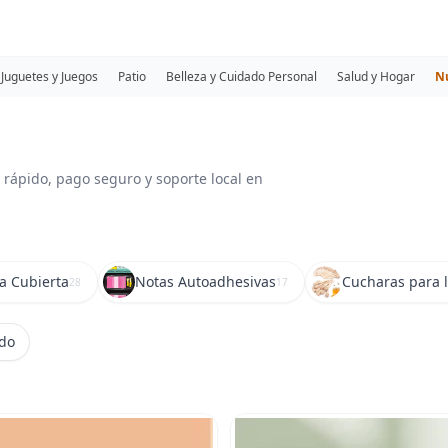
Juguetes y Juegos
Patio
Belleza y Cuidado Personal
Salud y Hogar
N
 rápido, pago seguro y soporte local en
a Cubierta
Notas Autoadhesivas
Cucharas para l
28
17
ido