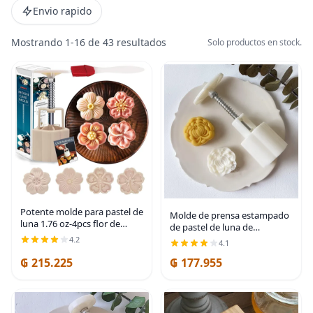
Envio rapido
Mostrando 1-16 de 43 resultados
Solo productos en stock.
Potente molde para pastel de
Molde de prensa estampado
luna 1.76 oz-4pcs flor de
de pastel de luna de
prensa blanca
mediados de otoño, postre
4.2
4.1
de pastel de luna prensado a
₲ 215.225
₲ 177.955
mano con 1 flor estampada,
molde de prensa de