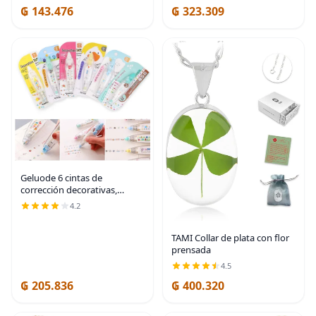
₲ 143.476
₲ 323.309
Desodorizante de
Bicarbonato de Sodio Sin
Agua pH
Geluode 6 cintas de
corrección decorativas,
diseño creativo de dibujos
4.2
animados, calcomanías
decorativas para álbumes de
recortes, tarjetas de
TAMI Collar de plata con flor
prensada
4.5
₲ 205.836
₲ 400.320