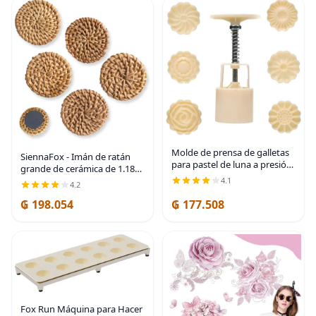
Molde de prensa de galletas
SiennaFox - Imán de ratán
para pastel de luna a presión
grande de cerámica de 1.18
de mano con 6 patrones de
pulgadas, decoración
4.1
4.2
modo para 1 juego – 1.76 oz
bohemia para el hogar,
de sello de galletas
₲ 198.054
₲ 177.508
oficina, pizarra blanca,
Mooncake Mold
armario decorativo de
Fox Run Máquina para Hacer