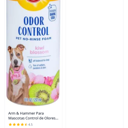
Arm & Hammer Para
Mascotas Control de Olores
Sin Enjuague Espuma Perros
4.5
Aroma de Flor de Kiwi