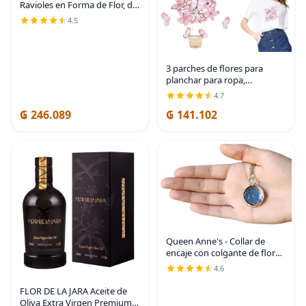
Ravioles en Forma de Flor, de
Aluminio, Hace 12 Ravioles en
4.5
Forma de Flor de 1.5"
3 parches de flores para
planchar para ropa,
transferencia de mariposa,
4.7
rosas rosas, flores, adhesivos
₲ 246.089
₲ 141.102
para planchar para ropa,
camisetas, jeans,
Queen Anne's - Collar de
encaje con colgante de flor
prensada real en cristal
4.6
hecho a mano, joyería de
flores silvestres, collares de
FLOR DE LA JARA Aceite de
encaje
Oliva Extra Virgen Premium