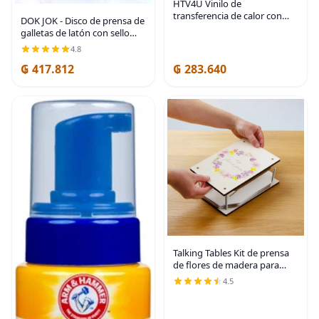
HTV4U Vinilo de
transferencia de calor con
DOK JOK - Disco de prensa de
estampado floral (flor de
galletas de latón con sello
acacia, 18.5 x 12 pulgadas),
original del fabricante de
4.8
vinilo impreso con flores,
país, molde de flor de loto,
papel de prensa de
₲ 417.812
₲ 283.640
peso neto de primavera
Talking Tables Kit de prensa
de flores de madera para
suministros de arte y
4.5
manualidades o decoración
de tarjetas, conserva un
recuerdo especial,