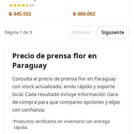
de España, Prensado en Frío,
4.5
Monovarietal Arbequina,
₲ 445.552
₲ 660.002
Aceitunas Cosechadas a
Mano, Finca
Anterior
Siguiente
Página 1 de 3
Precio de prensa flor en
Paraguay
Consulta el precio de prensa flor en Paraguay
con stock actualizado, envío rápido y soporte
local. Cada resultado incluye información clara
de compra para que compares opciones y elijas
con confianza.
•
Productos verificados en inventario con entrega
rápida.