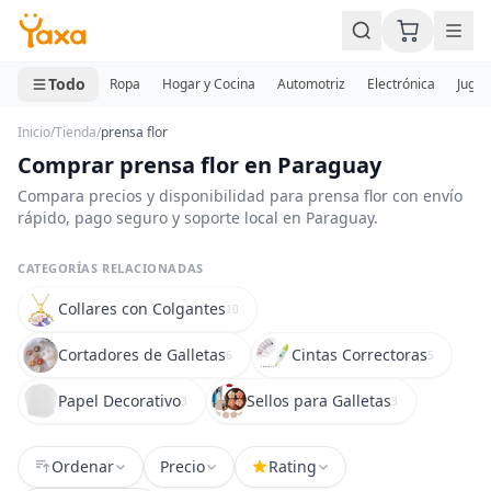
MINI CARRITO
0 productos
Todo
Ropa
Hogar y Cocina
Automotriz
Electrónica
Jugue
Inicio
/
Tienda
/
prensa flor
Comprar prensa flor en Paraguay
Compara precios y disponibilidad para prensa flor con envío
rápido, pago seguro y soporte local en Paraguay.
CATEGORÍAS RELACIONADAS
Collares con Colgantes
10
Cortadores de Galletas
Cintas Correctoras
6
5
Papel Decorativo
Sellos para Galletas
3
3
Ordenar
Precio
Rating