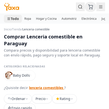
MINI CARRITO
0 productos
Todo
Ropa
Hogar y Cocina
Automotriz
Electrónica
Jugue
Inicio
/
Tienda
/
Lenceria comestible
Comprar Lenceria comestible en
Paraguay
Compara precios y disponibilidad para lenceria comestible
con envío rápido, pago seguro y soporte local en Paraguay.
CATEGORÍAS RELACIONADAS
Baby Dolls
1
¿Quisiste decir
lenceria comestibles
?
Ordenar
Precio
Rating
Envio rapido