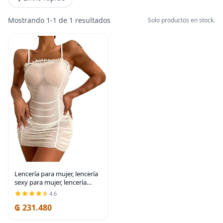
Mostrando 1-1 de 1 resultados
Solo productos en stock.
Lencería para mujer, lencería
sexy para mujer, lencería
sexual traviesa, babydoll
4.6
fruncido con ribete de
₲ 231.480
volantes, malla transparente
y tanga