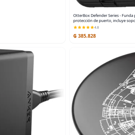
OtterBox Defender Series - Funda p
protección de puerto, incluye sopo
4.8
₲ 385.828