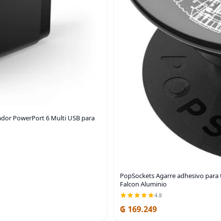
gador PowerPort 6 Multi USB para
PopSockets Agarre adhesivo para t
Falcon Aluminio
4.8
₲ 169.249