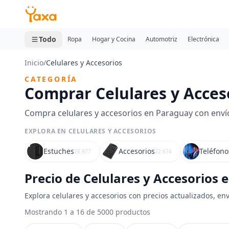
MINI CARRITO
0 productos
Todo
Ropa
Hogar y Cocina
Automotriz
Electrónica
Inicio
/
Celulares y Accesorios
CATEGORÍA
Comprar Celulares y Acces
Compra celulares y accesorios en Paraguay con envío
EXPLORA EN CELULARES Y ACCESORIOS
Estuches
Accesorios
Teléfono
28.977
22.674
Precio de Celulares y Accesorios
Explora celulares y accesorios con precios actualizados, en
Mostrando 1 a 16 de 5000 productos