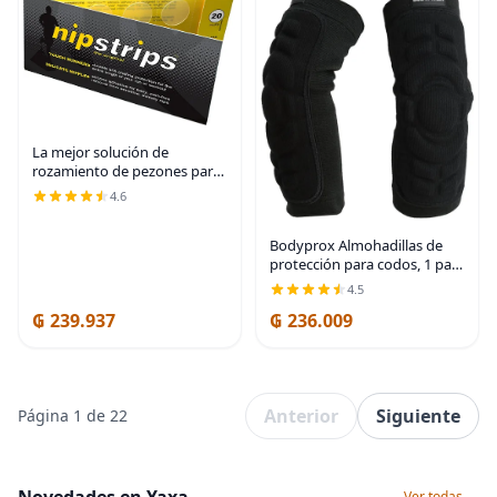
La mejor solución de
rozamiento de pezones para
corredores de larga distancia,
4.6
adhesivos transparentes que
son discretos e indoloros,
Bodyprox Almohadillas de
garantizados
protección para codos, 1 par,
manga protectora para codo
4.5
₲ 239.937
₲ 236.009
Anterior
Siguiente
Página 1 de 22
Ver todas →