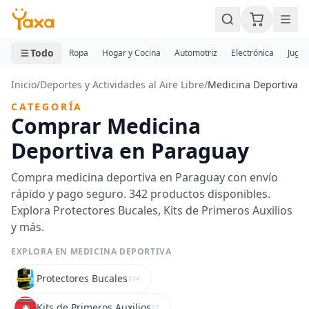
MINI CARRITO
0 productos
Todo
Ropa
Hogar y Cocina
Automotriz
Electrónica
Jugue
Inicio
/
Deportes y Actividades al Aire Libre
/
Medicina Deportiva
CATEGORÍA
Comprar Medicina
Deportiva en Paraguay
Compra medicina deportiva en Paraguay con envío
rápido y pago seguro. 342 productos disponibles.
Explora Protectores Bucales, Kits de Primeros Auxilios
y más.
EXPLORA EN MEDICINA DEPORTIVA
Protectores Bucales
314
Kits de Primeros Auxilios
27