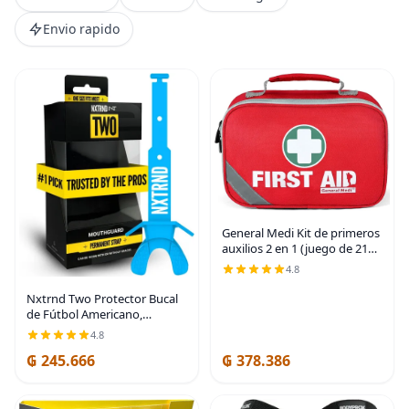
Envio rapido
General Medi Kit de primeros
auxilios 2 en 1 (juego de 215
piezas) + kit de primeros
4.8
auxilios de 43 piezas, incluye
paquete de hielo (frío),
Nxtrnd Two Protector Bucal
de Fútbol Americano,
Boquilla de Fútbol Americano
4.8
con Correa, se Adapta a
₲ 245.666
₲ 378.386
Adultos y Jóvenes (Azul
Neón)