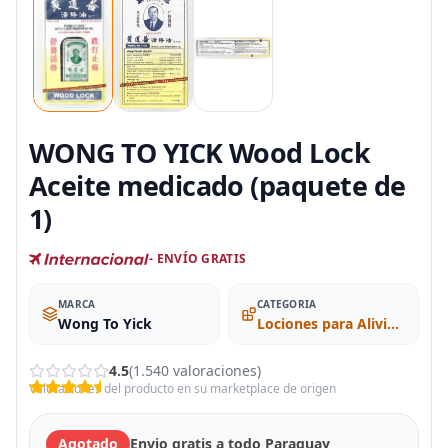
WONG TO YICK Wood Lock
Aceite medicado (paquete de
1)
- ENVÍO GRATIS
MARCA
CATEGORIA
Wong To Yick
Lociones para Alivio de Dolor
4.5
(1.540 valoraciones)
Valoraciones del producto en su marketplace de origen
Agotado
Envio gratis a todo Paraguay