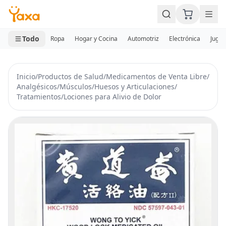
MINI CARRITO
0 productos
Todo
Ropa
Hogar y Cocina
Automotriz
Electrónica
Jugue
Inicio
/
Productos de Salud
/
Medicamentos de Venta Libre
/
Analgésicos
/
Músculos
/
Huesos y Articulaciones
/
Tratamientos
/
Lociones para Alivio de Dolor