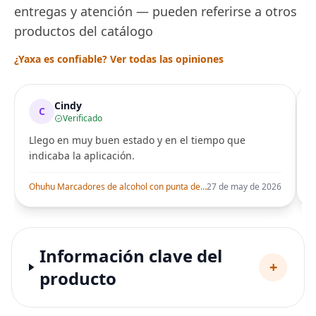
entregas y atención — pueden referirse a otros
productos del catálogo
¿Yaxa es confiable? Ver todas las opiniones
Cindy
C
Verificado
Llego en muy buen estado y en el tiempo que
indicaba la aplicación.
i
Ohuhu Marcadores de alcohol con punta de pincel – Juego de marcadores artísticos de doble punta con certificación AP para artistas adultos
27 de may de 2026
Información clave del
+
producto