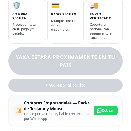
🛡️
💳
🚚
COMPRA
PAGO SEGURO
ENVIO
SEGURA
VERIFICADO
Multiples medios
Proteccion total
Cobertura
de pago
en tu pago y tu
nacional con
disponibles.
pedido.
seguimiento en
cada etapa.
YAXA ESTARA PROXIMAMENTE EN TU
PAIS
Agregar al carrito
Compras Empresariales — Packs
de Teclado y Mouse
Cotizar
Cotice por volumen y hable con un asesor
por WhatsApp