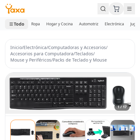
MINI CARRITO
0 productos
Todo
Ropa
Hogar y Cocina
Automotriz
Electrónica
Jugue
Inicio
/
Electrónica
/
Computadoras y Accesorios
/
Accesorios para Computadora
/
Teclados
/
Mouse y Periféricos
/
Packs de Teclado y Mouse
1 / 17