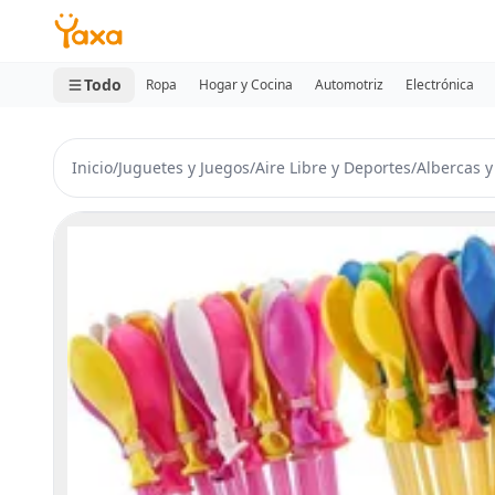
MINI CARRITO
0 productos
Todo
Ropa
Hogar y Cocina
Automotriz
Electrónica
Inicio
/
Juguetes y Juegos
/
Aire Libre y Deportes
/
Albercas y