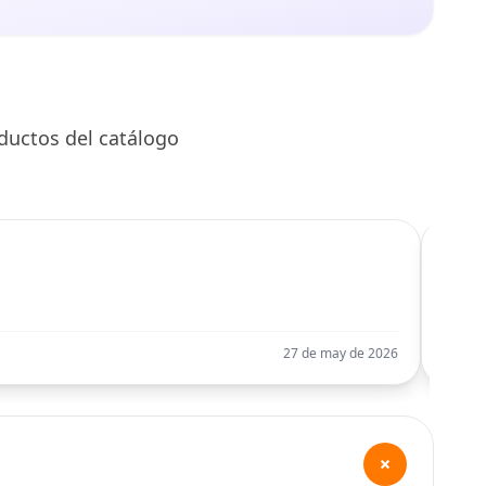
ductos del catálogo
C
Llego
27 de may de 2026
+