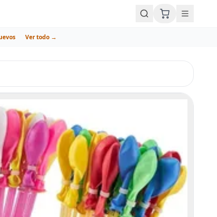
uevos
Ver todo →