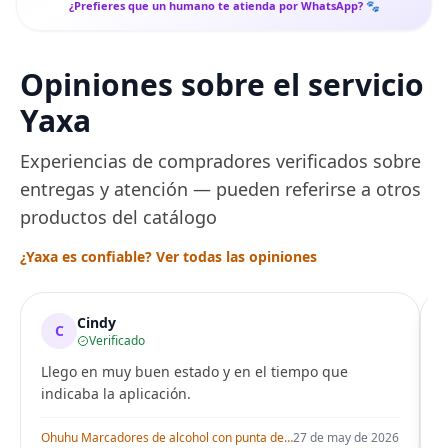
¿Prefieres que un humano te atienda por WhatsApp? 🐾
Opiniones sobre el servicio
Yaxa
Experiencias de compradores verificados sobre
entregas y atención — pueden referirse a otros
productos del catálogo
¿Yaxa es confiable? Ver todas las opiniones
Cindy
C
Verificado
Llego en muy buen estado y en el tiempo que
indicaba la aplicación.
i
Ohuhu Marcadores de alcohol con punta de pincel – Juego de marcadores artísticos de doble punta con certificación AP para artistas adultos
27 de may de 2026