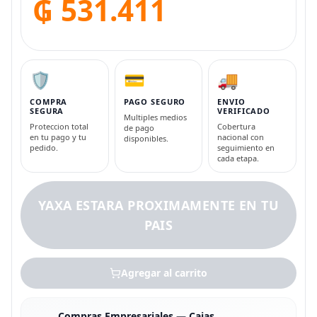
₲ 531.411
🛡️
💳
🚚
COMPRA
PAGO SEGURO
ENVIO
SEGURA
VERIFICADO
Multiples medios
Proteccion total
Cobertura
de pago
en tu pago y tu
nacional con
disponibles.
pedido.
seguimiento en
cada etapa.
YAXA ESTARA PROXIMAMENTE EN TU
PAIS
Agregar al carrito
Compras Empresariales — Cajas