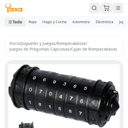
MINI CARRITO
0 productos
Todo
Ropa
Hogar y Cocina
Automotriz
Electrónica
Jugue
Inicio
/
Juguetes y Juegos
/
Rompecabezas
/
Juegos de Preguntas Capciosas
/
Cajas de Rompecabezas