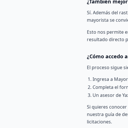
¿También mejoró
Sí. Además del ras
mayorista se convi
Esto nos permite e
resultado directo p
¿Cómo accedo al
El proceso sigue s
Ingresa a
Mayor
Completa el form
Un asesor de Ya
Si quieres conoce
nuestra
guía de de
licitaciones
.