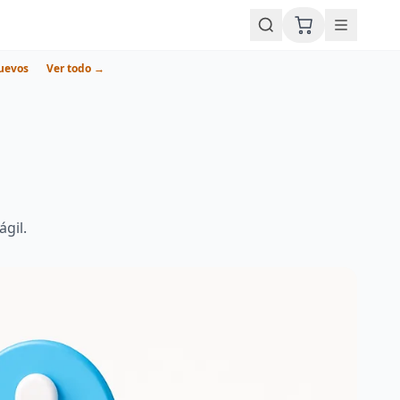
uevos
Ver todo →
gil.