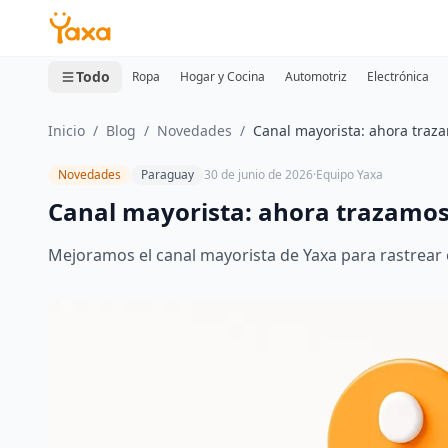
MINI CARRITO
0 productos
Todo
Ropa
Hogar y Cocina
Automotriz
Electrónica
Inicio
/
Blog
/
Novedades
/
Canal mayorista: ahora traz
Novedades
Paraguay
30 de junio de 2026
·
Equipo Yaxa
Canal mayorista: ahora trazamos
Mejoramos el canal mayorista de Yaxa para rastrear e