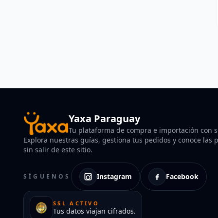
Yaxa Paraguay
Tu plataforma de compra e importación con so
Explora nuestras guías, gestiona tus pedidos y conoce las po
sin salir de este sitio.
Instagram
Facebook
SÍGUENOS
SSL ACTIVO
Tus datos viajan cifrados.