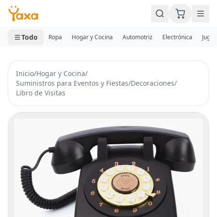
MINI CARRITO
0 productos
Todo
Ropa
Hogar y Cocina
Automotriz
Electrónica
Jugue
Inicio
/
Hogar y Cocina
/
Suministros para Eventos y Fiestas
/
Decoraciones
/
Libro de Visitas