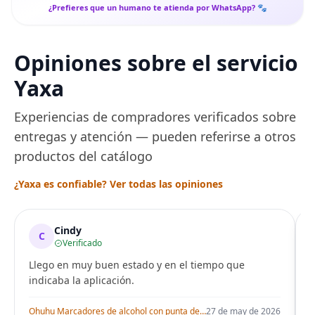
¿Prefieres que un humano te atienda por WhatsApp? 🐾
Opiniones sobre el servicio
Yaxa
Experiencias de compradores verificados sobre
entregas y atención — pueden referirse a otros
productos del catálogo
¿Yaxa es confiable? Ver todas las opiniones
Cindy
C
Verificado
Llego en muy buen estado y en el tiempo que
indicaba la aplicación.
i
Ohuhu Marcadores de alcohol con punta de pincel – Juego de marcadores artísticos de doble punta con certificación AP para artistas adultos
27 de may de 2026