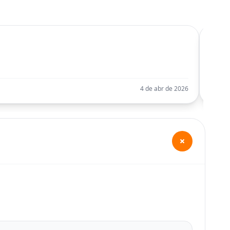
C
Llego
4 de abr de 2026
Ohuhu 
+