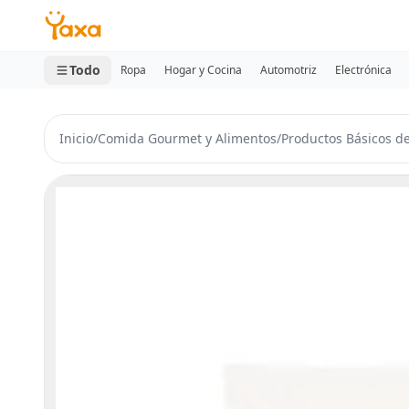
MINI CARRITO
0 productos
Todo
Ropa
Hogar y Cocina
Automotriz
Electrónica
Inicio
/
Comida Gourmet y Alimentos
/
Productos Básicos d