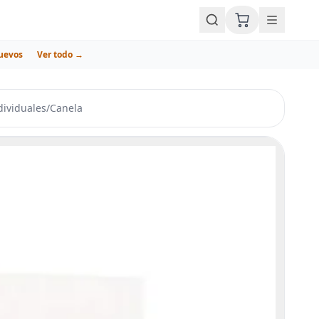
uevos
Ver todo →
dividuales
/
Canela