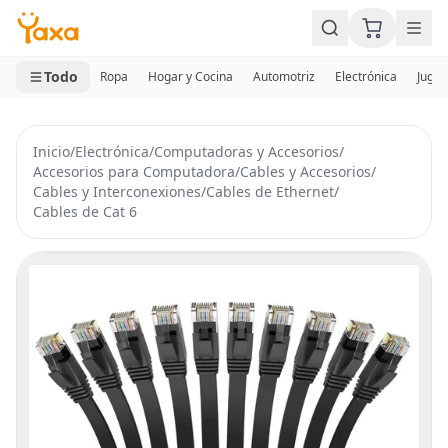
MINI CARRITO
0 productos
Todo
Ropa
Hogar y Cocina
Automotriz
Electrónica
Jugue
Inicio
/
Electrónica
/
Computadoras y Accesorios
/
Accesorios para Computadora
/
Cables y Accesorios
/
Cables y Interconexiones
/
Cables de Ethernet
/
Cables de Cat 6