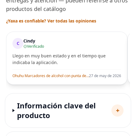
entregas y atención — pueden referirse a otros
productos del catálogo
¿Yaxa es confiable? Ver todas las opiniones
Cindy
C
Verificado
Llego en muy buen estado y en el tiempo que
indicaba la aplicación.
i
Ohuhu Marcadores de alcohol con punta de pincel – Juego de marcadores artísticos de doble punta con certificación AP para artistas adultos
27 de may de 2026
Información clave del
+
producto