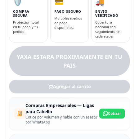
🛡️
💳
🚚
COMPRA
PAGO SEGURO
ENVIO
SEGURA
VERIFICADO
Multiples medios
Proteccion total
Cobertura
de pago
en tu pago y tu
nacional con
disponibles.
pedido.
seguimiento en
cada etapa.
YAXA ESTARA PROXIMAMENTE EN TU
PAIS
Agregar al carrito
Compras Empresariales — Ligas
para Cabello
Cotizar
Cotice por volumen y hable con un asesor
por WhatsApp