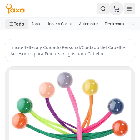
MINI CARRITO
0 productos
Todo
Ropa
Hogar y Cocina
Automotriz
Electrónica
Jugue
Inicio
/
Belleza y Cuidado Personal
/
Cuidado del Cabello
/
Accesorios para Peinarse
/
Ligas para Cabello