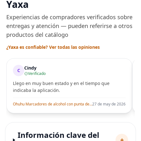
Yaxa
Experiencias de compradores verificados sobre
entregas y atención — pueden referirse a otros
productos del catálogo
¿Yaxa es confiable? Ver todas las opiniones
Cindy
C
Verificado
Llego en muy buen estado y en el tiempo que
indicaba la aplicación.
i
Ohuhu Marcadores de alcohol con punta de pincel – Juego de marcadores artísticos de doble punta con certificación AP para artistas adultos
27 de may de 2026
Información clave del
+