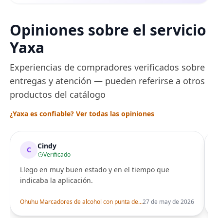
Opiniones sobre el servicio
Yaxa
Experiencias de compradores verificados sobre
entregas y atención — pueden referirse a otros
productos del catálogo
¿Yaxa es confiable? Ver todas las opiniones
Cindy
C
Verificado
Llego en muy buen estado y en el tiempo que
indicaba la aplicación.
i
Ohuhu Marcadores de alcohol con punta de pincel – Juego de marcadores artísticos de doble punta con certificación AP para artistas adultos
27 de may de 2026